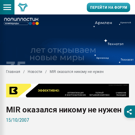
ПЕРЕЙТИ НА ФОРУМ
Продажа готового бизн
производство SPC лам
цикла
29.07.2026 ФРП помог 
заводу пластмасс" зах
ППЭ
Главная
Новости
MIR оказался никому не нужен
Помощь в подборе мат
Вакуум-формовочные 
ближайшее подмосковье
Подмосковье, Москва
28.07.2026 Автоматиза
MIR оказался никому не нужен
первый план в перераб
пластмасс
15/10/2007
28.07.2026 "Техноникол
ситуацией на строител