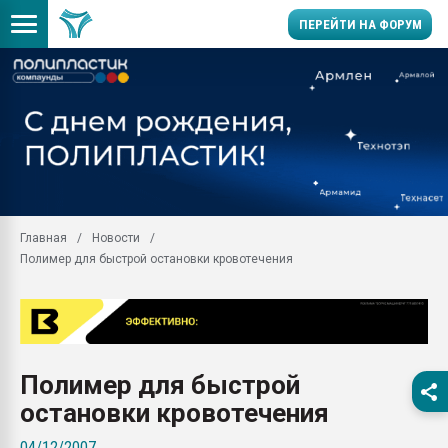
ПЕРЕЙТИ НА ФОРУМ
Помощь в подборе мат
Вакуум-формовочные 
ближайшее подмосковье
Подмосковье, Москва
28.07.2026 Автоматиза
первый план в перераб
Главная
Новости
пластмасс
Полимер для быстрой остановки кровотечения
28.07.2026 "Техноникол
ситуацией на строител
Всё, что касается выду
бутылок
Полимер для быстрой
Материал поверхности 
вакуумного формовани
остановки кровотечения
Продам отходы Компо
04/12/2007
поликарбоната и АБС-п