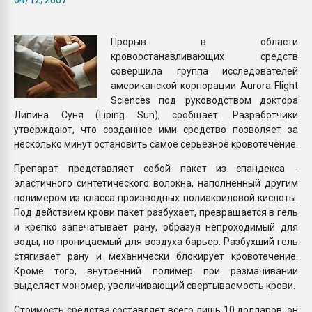
Armaloy PC/ABS-1IM че
Прорыв в области
ПЕРЕЙТИ НА 
кровоостанавливающих средств
совершила группа исследователей
американской корпорации Aurora Flight
Sciences под руководством доктора
Липина Суня (Liping Sun), сообщает. Разработчики
утверждают, что созданное ими средство позволяет за
несколько минут остановить самое серьезное кровотечение.
Препарат представляет собой пакет из спандекса -
эластичного синтетического волокна, наполненный другим
полимером из класса производных полиакриловой кислоты.
Под действием крови пакет разбухает, превращается в гель
и крепко запечатывает рану, образуя непроходимый для
воды, но проницаемый для воздуха барьер. Разбухший гель
стягивает рану и механически блокирует кровотечение.
Кроме того, внутренний полимер при размачивании
выделяет мономер, увеличивающий свертываемость крови.
Стоимость средства составляет всего лишь 10 долларов, он