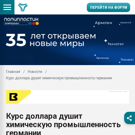
ПЕРЕЙТИ НА ФОРУМ
Продажа готового бизн
производство SPC лам
цикла
29.07.2026 ФРП помог 
заводу пластмасс" зах
ППЭ
Главная
Новости
Помощь в подборе мат
Курс доллара душит химическую промышленность германии
Вакуум-формовочные 
ближайшее подмосковье
Подмосковье, Москва
28.07.2026 Автоматиза
первый план в перераб
Курс доллара душит
пластмасс
химическую промышленность
28.07.2026 "Техноникол
ситуацией на строител
германии