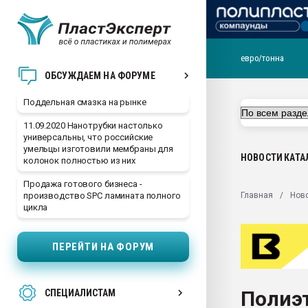
евро/тонна
Помощь в подборе мат
ОБСУЖДАЕМ НА ФОРУМЕ
Вакуум-формовочные 
Поддельная смазка на рынке
ближайшее подмосковье
Подмосковье, Москва
11.09.2020 Нанотрубки настолько
универсальны, что российские
28.07.2026 Автоматиза
умельцы изготовили мембраны для
первый план в перераб
НОВОСТИ
КАТА
колонок полностью из них
пластмасс
Продажа готового бизнеса -
28.07.2026 "Техноникол
Главная
Нов
производство SPC ламината полного
ситуацией на строител
цикла
Всё, что касается выду
бутылок
ПЕРЕЙТИ НА ФОРУМ
Материал поверхности 
вакуумного формовани
Полиэ
СПЕЦИАЛИСТАМ
Продам отходы Компо
поликарбоната и АБС-п