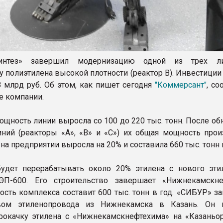
гсинтез» завершил модернизацию одной из трех л
у полиэтилена высокой плотности (реактор В). Инвестиции
 млрд руб. Об этом, как пишет сегодня
"Коммерсант"
, с
е компании.
ощность линии выросла со 100 до 220 тыс. тонн. После о
иний (реакторы «А», «В» и «С») их общая мощность прои
на предприятии выросла на 20% и составила 660 тыс. тонн в
удет перерабатывать около 20% этилена с нового эти
ЭП-600. Его строительство завершает «Нижнекамскне
сть комплекса составит 600 тыс. тонн в год. «СИБУР» за
твом этиленопровода из Нижнекамска в Казань. Он 
рокачку этилена с «Нижнекамскнефтехима» на «Казаньор