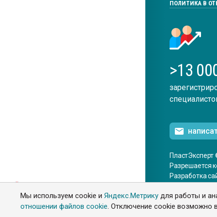
ПОЛИТИКА В О
>13 00
зарегистрир
специалисто
написа
ПластЭксперт 
Разрешается к
Разработка са
ENG
Мы используем cookie и
Яндекс.Метрику
для работы и ан
отношении файлов cookie
. Отключение cookie возможно в