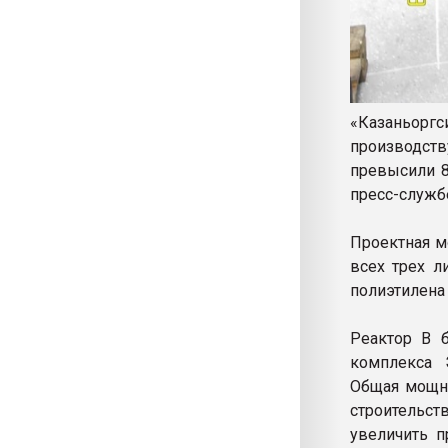
«Казаньор
производств
превысили 8
пресс-служб
Проектная м
всех трех л
полиэтилена 
Реактор В б
комплекса 
Общая мощно
строительс
увеличить п