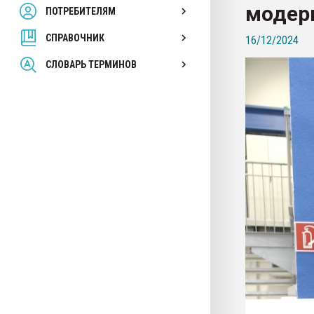
модер
ПОТРЕБИТЕЛЯМ
Armaloy PC/ABS-1IM че
СПРАВОЧНИК
16/12/2024
ПЕРЕЙТИ НА 
СЛОВАРЬ ТЕРМИНОВ