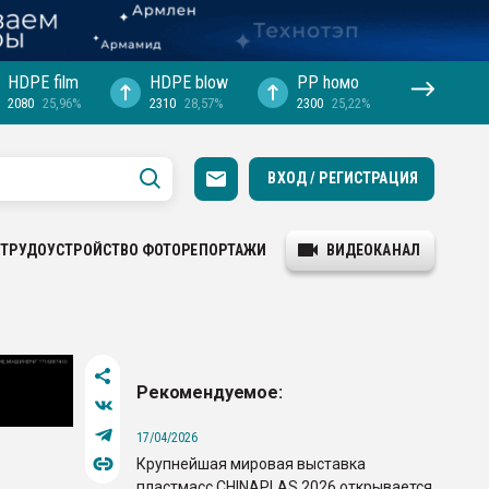
HDPE film
HDPE blow
PP hомо
2080
25,96%
2310
28,57%
2300
25,22%
ВХОД / РЕГИСТРАЦИЯ
ТРУДОУСТРОЙСТВО
ФОТОРЕПОРТАЖИ
ВИДЕОКАНАЛ
Рекомендуемое:
17/04/2026
Крупнейшая мировая выставка
пластмасс CHINAPLAS 2026 открывается