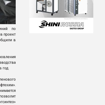
иний по
 в проект
ообщили в
бновления
зводства
 год.
ленового
фтехим».
нимается
позволит
гсинтез»