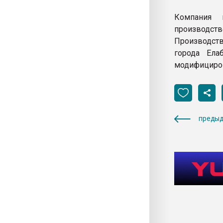
Компания 
производст
Производст
города Ела
модифициров
предыд