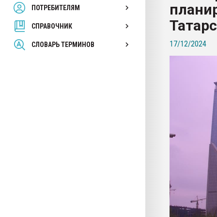
плани
ПОТРЕБИТЕЛЯМ
Armaloy PC/ABS-1IM че
Татар
СПРАВОЧНИК
ПЕРЕЙТИ НА 
17/12/2024
СЛОВАРЬ ТЕРМИНОВ