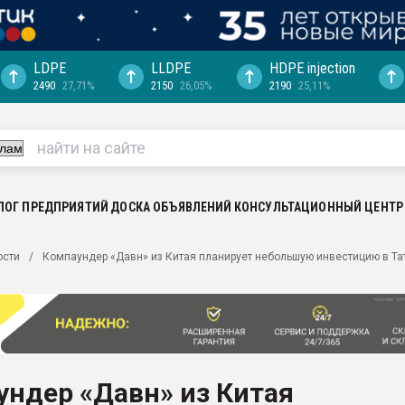
LDPE
LLDPE
HDPE injection
2490
27,71%
2150
26,05%
2190
25,11%
ериала
машины:
, с.-в.
ция выходит на
отке
ЛОГ ПРЕДПРИЯТИЙ
ДОСКА ОБЪЯВЛЕНИЙ
КОНСУЛЬТАЦИОННЫЙ ЦЕНТР
ь" довольна
ости
Компаундер «Давн» из Китая планирует небольшую инвестицию в Та
ьном рынке
ва ПЭТ
пуансона для
я
ндер «Давн» из Китая
зиция
ластика