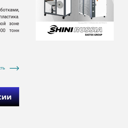
отками,
астика.
ной зоне
000 тонн
сть