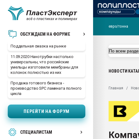
евро/тонна
Помощь в подборе мат
ОБСУЖДАЕМ НА ФОРУМЕ
Вакуум-формовочные 
Поддельная смазка на рынке
ближайшее подмосковье
Подмосковье, Москва
11.09.2020 Нанотрубки настолько
универсальны, что российские
28.07.2026 Автоматиза
умельцы изготовили мембраны для
первый план в перераб
НОВОСТИ
КАТА
колонок полностью из них
пластмасс
Продажа готового бизнеса -
28.07.2026 "Техноникол
Главная
Нов
производство SPC ламината полного
ситуацией на строител
цикла
Всё, что касается выду
бутылок
ПЕРЕЙТИ НА ФОРУМ
Материал поверхности 
вакуумного формовани
Компау
СПЕЦИАЛИСТАМ
Продам отходы Компо
поликарбоната и АБС-п