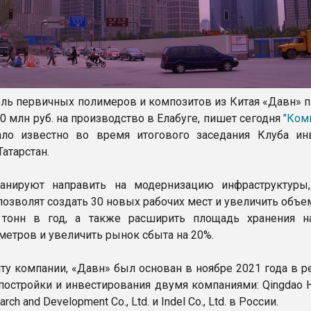
ль первичных полимеров и композитов из Китая «Давн» п
 млн руб. на производство в Елабуге, пишет сегодня
"Ком
ало известно во время итогового заседания Клуба ин
атарстан.
анируют направить на модернизацию инфраструктуры
позволят создать 30 новых рабочих мест и увеличить объ
 тонн в год, а также расширить площадь хранения н
метров и увеличить рынок сбыта на 20%.
йту компании, «Давн» был основан в ноябре 2021 года в р
постройки и инвестирования двумя компаниями: Qingdao H
arch and Development Co., Ltd. и Indel Co., Ltd. в России.