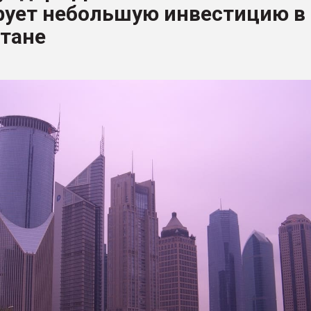
рует небольшую инвестицию в
рный цвет
стане
ФОРУМ