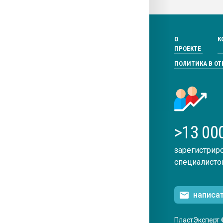
О
К
ПРОЕКТЕ
ПОЛИТИКА В О
>13 00
зарегистрир
специалисто
написа
ПластЭксперт 