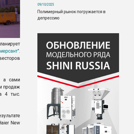
09/10/2025
Полимерный рынок погружается в
депрессию
ланирует
мерсант"
.
весторов
, а сами
ем продаж
а 4 тыс.
езультате
aier New