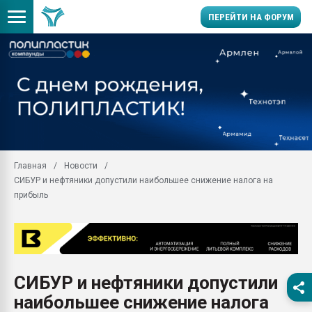
ПЕРЕЙТИ НА ФОРУМ
Продажа готового бизн
производство SPC лам
цикла
29.07.2026 ФРП помог 
заводу пластмасс" зах
ППЭ
Главная
Новости
Помощь в подборе мат
СИБУР и нефтяники допустили наибольшее снижение налога на
Вакуум-формовочные 
прибыль
ближайшее подмосковье
Подмосковье, Москва
28.07.2026 Автоматиза
первый план в перераб
пластмасс
СИБУР и нефтяники допустили
28.07.2026 "Техноникол
наибольшее снижение налога
ситуацией на строител