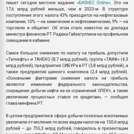
пишет сегодня местное издание
«БИЗНЕС Online»
. Это на
17,6 млрд рублей меньше, чем в 2023-м. В структуре
поступления этого налога 43% приходится на нефтегазовые
компании, 10% — на химические и нефтехимические, 9% — на
торговлю и общепит. Об этом стало известно из доклада
министра финансов РТ Радика Гайзатуллина на профильном
совещании в кабмине.
Самое большое снижение по налогу на прибыль допустили
«Татнефть» и ТАНЕКО (8,7 млрд рублей), группа «ТАИФ» (4,3
млрд рублей), предприятия СИБУРа в РТ (3,8 млрд рублей), а
также предприятия шинного комплекса (2,4 млрд рублей).
«Основными факторами снижения налога на прибыль
являются изменение федерального законодательства,
сокращение добычи нефти из-за ограничений ОПЕК+, а также
увеличение процентных ставок по кредитам»,
— сообщил
глава минфина РТ.
В целом предприятия в сфере добычи полезных ископаемых
увеличили отчисления по всем видам налогов на 150,6 млрд
рублей — до 755,3 млрд рублей, говорилось в презентации