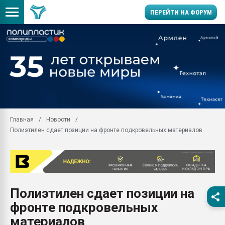
ПЕРЕЙТИ НА ФОРУМ
Помощь в подборе мат
Вакуум-формовочные 
ближайшее подмосковье
Подмосковье, Москва
28.07.2026 Автоматиза
первый план в перераб
Главная
Новости
пластмасс
Полиэтилен сдает позиции на фронте подкровельных материалов
28.07.2026 "Техноникол
ситуацией на строител
Всё, что касается выду
бутылок
Полиэтилен сдает позиции на
Материал поверхности 
вакуумного формовани
фронте подкровельных
Продам отходы Компо
материалов
поликарбоната и АБС-п