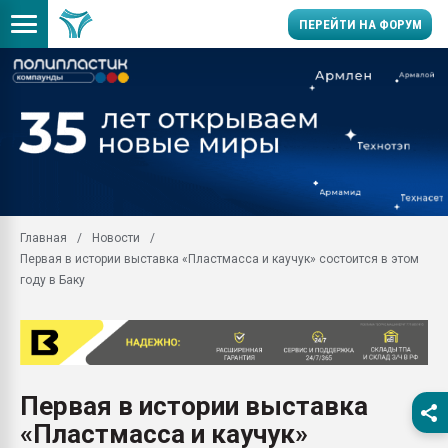
ПЕРЕЙТИ НА ФОРУМ
Продажа готового бизн
производство SPC лам
цикла
29.07.2026 ФРП помог 
заводу пластмасс" зах
ППЭ
Главная
Новости
Помощь в подборе мат
Первая в истории выставка «Пластмасса и каучук» состоится в этом
Вакуум-формовочные 
году в Баку
ближайшее подмосковье
Подмосковье, Москва
28.07.2026 Автоматиза
первый план в перераб
пластмасс
Первая в истории выставка
28.07.2026 "Техноникол
«Пластмасса и каучук»
ситуацией на строител