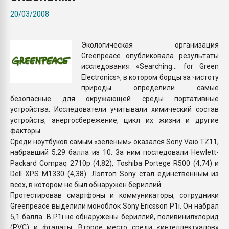
Всё, что касается выду
20/03/2008
бутылок
Экологическая организация
ПЕРЕЙТИ НА 
Greenpeace опубликовала результаты
исследования «Searching... for Green
Electronics», в котором борцы за чистоту
природы определили самые
безопасные для окружающей среды портативные
устройства. Исследователи учитывали химический состав
устройств, энергосбережение, цикл их жизни и другие
факторы.
Среди ноутбуков самым «зеленым» оказался Sony Vaio TZ11,
набравший 5,29 балла из 10. За ним последовали Hewlett-
Packard Compaq 2710p (4,82), Toshiba Portege R500 (4,74) и
Dell XPS M1330 (4,38). Лэптоп Sony стал единственным из
всех, в котором не был обнаружен бериллий.
Протестировав смартфоны и коммуникаторы, сотрудники
Greenpeace выделили моноблок Sony Ericsson P1i. Он набрал
5,1 балла. В P1i не обнаружены бериллий, поливинилхлорид
(PVC) и фталаты. Второе место среди «интеллектуалов»