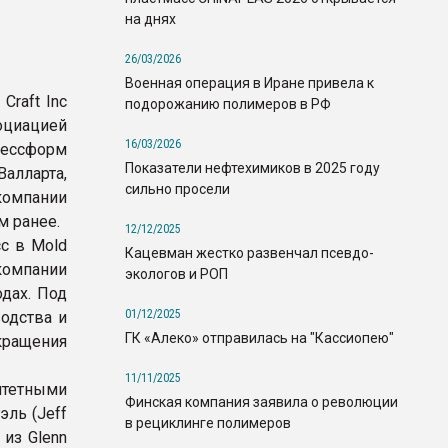
на днях
26/03/2026
Военная операция в Иране привела к
Craft Inc
подорожанию полимеров в РФ
оциацией
16/03/2026
ессформ
Показатели нефтехимиков в 2025 году
алларта,
сильно просели
компании
м ранее.
12/12/2025
с в Mold
Кацевман жестко развенчал псевдо-
 компании
экологов и РОП
дах. Под
01/12/2025
одства и
ГК «Алеко» отправилась на "Кассиопею"
кращения
11/11/2025
тетными
Финская компания заявила о революции
эль (Jeff
в рециклинге полимеров
 из Glenn