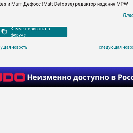
ates и Матт Дефосс (Matt Defosse) редактор издания MPW.
Плас
Комментировать на
форуме
ущая новость
следующая ново