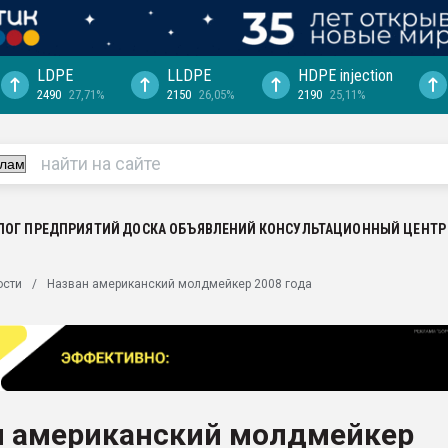
LDPE
LLDPE
HDPE injection
2490
27,71%
2150
26,05%
2190
25,11%
ция выходит на
отке
ь" довольна
ьном рынке
ва ПЭТ
ЛОГ ПРЕДПРИЯТИЙ
ДОСКА ОБЪЯВЛЕНИЙ
КОНСУЛЬТАЦИОННЫЙ ЦЕНТР
пуансона для
ости
Назван американский молдмейкер 2008 года
я
зиция
ластика
рный цвет
итан" стал
н американский молдмейкер
а. Продажа,