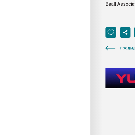
Beall Associ
предыд