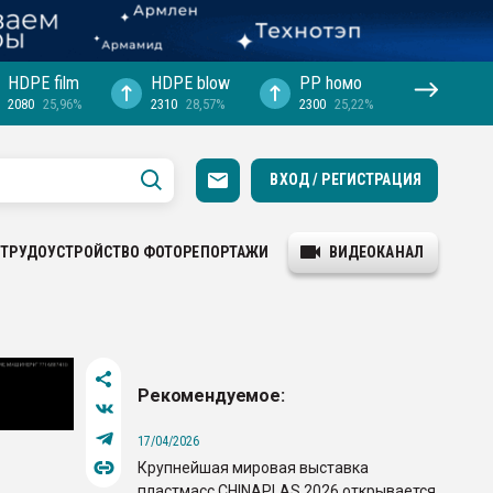
HDPE film
HDPE blow
PP hомо
2080
25,96%
2310
28,57%
2300
25,22%
ВХОД / РЕГИСТРАЦИЯ
ТРУДОУСТРОЙСТВО
ФОТОРЕПОРТАЖИ
ВИДЕОКАНАЛ
Рекомендуемое:
17/04/2026
Крупнейшая мировая выставка
пластмасс CHINAPLAS 2026 открывается