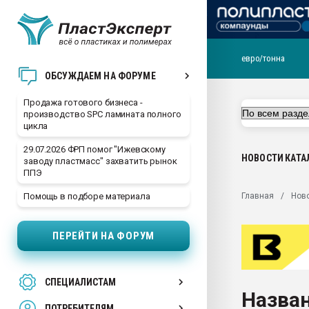
евро/тонна
28.07.2026 Автоматиза
ОБСУЖДАЕМ НА ФОРУМЕ
первый план в перераб
пластмасс
Продажа готового бизнеса -
производство SPC ламината полного
28.07.2026 "Техноникол
цикла
ситуацией на строител
29.07.2026 ФРП помог "Ижевскому
Всё, что касается выду
НОВОСТИ
КАТА
заводу пластмасс" захватить рынок
бутылок
ППЭ
Материал поверхности 
Главная
Нов
Помощь в подборе материала
вакуумного формовани
Продам отходы Компо
ПЕРЕЙТИ НА ФОРУМ
поликарбоната и АБС-п
Armaloy PC/ABS-1IM че
26.07.2022 "Сибирский т
СПЕЦИАЛИСТАМ
намного дороже
Назва
ПОТРЕБИТЕЛЯМ
Профильная литератур