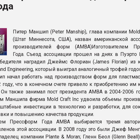
ода
ФОРУМ
Питер Маншип (Peter Manship), глава компании Mold 
(Штат Миннесота, США), назван американской асс
производителей форм (AMBA)Изготовителем Пр
Года. Съезд ассоциации прошел на днях в Пуэрто В
бедителя наградил Джеймс Флориан (James Florian) из 
 and Engineering, который выиграл аналогичный трофей годо
п начал работать над производством форм для пластмас
82 году, что в конечном счете привело к приобретению им
. Он также занимал пост президента AMBA в 2004-2006 го
м Маншипа фирма Mold Craft Inc удвоила объемы произв
штабные инвестиции в технологию и разработки, для со
авки и повышению качества продукции.
лем Прессформ Года AMBA выбирается тремя автори
членов этой ассоциации. В 2008 году это были Джеф Менг
ладелец компании Plante & Moran; Гленн Беол (Glenn Beall)