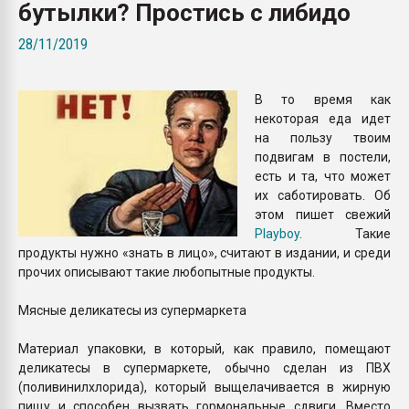
бутылки? Простись с либидо
Armaloy PC/ABS-1IM че
28/11/2019
ПЕРЕЙТИ НА 
В то время как
некоторая еда идет
на пользу твоим
подвигам в постели,
есть и та, что может
их саботировать. Об
этом пишет свежий
Playboy
. Такие
продукты нужно «знать в лицо», считают в издании, и среди
прочих описывают такие любопытные продукты.
Мясные деликатесы из супермаркета
Материал упаковки, в который, как правило, помещают
деликатесы в супермаркете, обычно сделан из ПВХ
(поливинилхлорида), который выщелачивается в жирную
пищу и способен вызвать гормональные сдвиги. Вместо