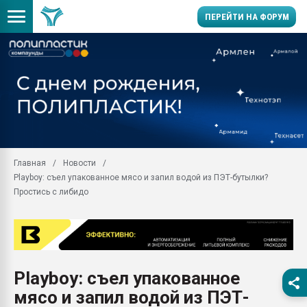
ПЕРЕЙТИ НА ФОРУМ
Помощь в подборе мат
Вакуум-формовочные 
ближайшее подмосковье
Подмосковье, Москва
28.07.2026 Автоматиза
первый план в перераб
Главная
Новости
пластмасс
Playboy: съел упакованное мясо и запил водой из ПЭТ-бутылки?
28.07.2026 "Техноникол
Простись с либидо
ситуацией на строител
Всё, что касается выду
бутылок
Материал поверхности 
вакуумного формовани
Playboy: съел упакованное
мясо и запил водой из ПЭТ-
Продам отходы Компо
поликарбоната и АБС-п