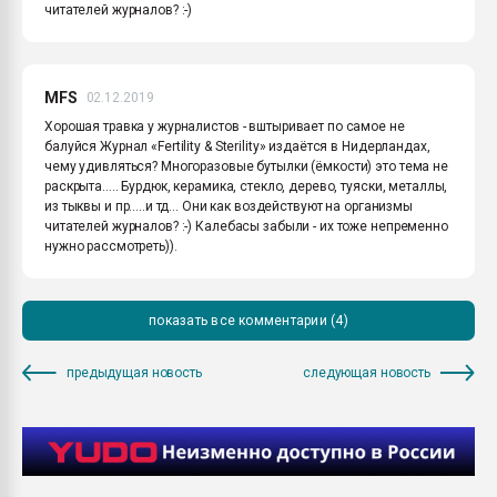
читателей журналов? :-)
MFS
02.12.2019
Хорошая травка у журналистов - вштыривает по самое не
балуйся Журнал «Fertility & Sterility» издаётся в Нидерландах,
чему удивляться? Многоразовые бутылки (ёмкости) это тема не
раскрыта..... Бурдюк, керамика, стекло, дерево, туяски, металлы,
из тыквы и пр.....и тд... Они как воздействуют на организмы
читателей журналов? :-) Калебасы забыли - их тоже непременно
нужно рассмотреть)).
показать все комментарии (4)
предыдущая новость
следующая новость