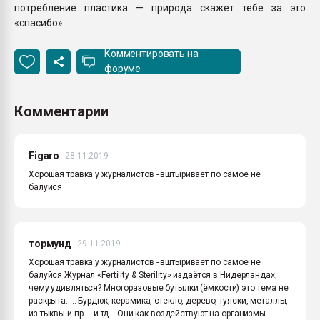
потребление пластика — природа скажет тебе за это
«спасибо».
Комментировать на
форуме
Комментарии
Figaro
28.11.2019
Хорошая травка у журналистов - вштыривает по самое не
балуйся
тормунд
29.11.2019
Хорошая травка у журналистов - вштыривает по самое не
балуйся Журнал «Fertility & Sterility» издаётся в Нидерландах,
чему удивляться? Многоразовые бутылки (ёмкости) это тема не
раскрыта..... Бурдюк, керамика, стекло, дерево, туяски, металлы,
из тыквы и пр.....и тд... Они как воздействуют на организмы