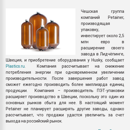
Всё, что касается выду
бутылок
Чешская группа
компаний Petainer,
производящая
ПЕРЕЙТИ НА 
упаковку,
инвестирует около 2,5
млн евро в
расширение своего
завода в Лидчёпинге,
Швеция, и приобретение оборудования у Husky, сообщает
Plastics.ru
. Компания рассчитывает на снижение
потребления энергии при одновременном увеличении
производительности. После завершения работ завод
сможет ежегодно производить более миллиарда единиц
продукции. Компания – производитель ПЭТ-упаковки
расширяет производство в Швеции, поскольку это один из
основных рынков сбыта для нее. В настоящий момент
Petainer не планирует расширять другие заводы, однако
рассчитывает, что продажи удастся увеличить за счет
выхода на российский рынок.