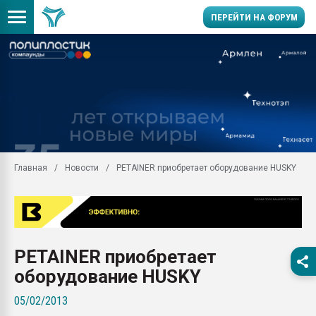
ПЕРЕЙТИ НА ФОРУМ
Продажа готового бизн
производство SPC лам
цикла
29.07.2026 ФРП помог 
заводу пластмасс" зах
ППЭ
Главная
Новости
PETAINER приобретает оборудование HUSKY
Помощь в подборе мат
Вакуум-формовочные 
ближайшее подмосковье
Подмосковье, Москва
28.07.2026 Автоматиза
PETAINER приобретает
первый план в перераб
пластмасс
оборудование HUSKY
28.07.2026 "Техноникол
05/02/2013
ситуацией на строител