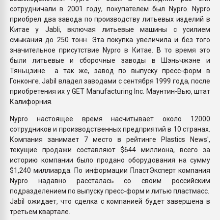
сотрудничали в 2001 году, покупателем был Nypro. Nypro
приобрел два завода по производству литьевых изделий в
Китае у Jabli, включая литьевые машины с усилием
смыкания до 250 тонн. Эта покупка увеличила и без того
значительное присутствие Nypro в Китае. В то время это
были литьевые и сборочные заводы в Шэньчжэне и
Тяньцзине а так же, завод по выпуску пресс-форм в
Гонконге. Jabil владел заводами с сентября 1999 года, после
приобретения их у GET Manufacturing Inc. Маунтин-Вью, штат
Калифорния.
Nypro настоящее время насчитывает около 12000
сотрудников и производственных предприятий в 10 странах.
Компания занимает 7 место в рейтинге Plastics News',
текущие продажи составляют $644 миллиона, всего за
историю компании было продано оборудования на сумму
$1,240 миллиарда. По информации ПластЭксперт компания
Nypro надавно рассталась со своим российским
подразделением по выпуску пресс-форм и литью пластмасс.
Jabil ожидает, что сделка с компанией будет завершена в
третьем квартале.