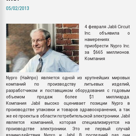
покупка, обмен
05/02/2013
ПЕРЕЙТИ НА 
4 февраля Jabli Circuit
Inc. объявила о
намерениях
приобрести Nypro Inc.
за $665 миллионов.
Компания
Nypro (Найпро) является одной из крупнейших мировых
компаний по производству литьевых изделий,
разработчиком и поставщиком оборудования с годовым
объемом продаж более $1 миллиарда.
Компания Jabil высоко оценивает позиции Nypro в
производстве упаковки и товаров здравоохранения, а так
же её проекты в области потребительской электроники. Jabil
является компанией, которая специализируется на
производстве электроники. Это не первый случай
взаимодействия Nypro и Jabil. В последний раз они