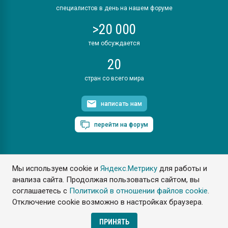
специалистов в день на нашем форуме
>20 000
тем обсуждается
20
стран со всего мира
написать нам
перейти на форум
Мы используем cookie и
Яндекс.Метрику
для работы и
ПластЭксперт © 2006. Все права защищены
анализа сайта. Продолжая пользоваться сайтом, вы
Разрешается копирование материалов сайта с обязательной
ссылкой на www.e-plastic.ru
соглашаетесь с
Политикой в отношении файлов cookie
.
Отключение cookie возможно в настройках браузера.
Разработка сайта
ПРИНЯТЬ