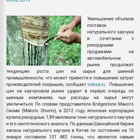
Всё, что касается выду
бутылок
Уменьшение объемов
поставок
ПЕРЕЙТИ НА 
натурального каучука
в сочетании с
рекордными
продажами на
автомобильном
рынке продолжат
тенденцию роста цен на сырье для шинной
промышленности, что может привести к повышению затрат
производителей покрышек, сообщает
colesa.ru
. Повышение
цен на каучуковом рынке ударит в первую очередь по
шинным компаниям, чьи расходы на сырье могут
увеличиться. По словам представителя Bridgestone Макото
Сиоми (Makoto Shiomi), в 2012 году японская корпорация
купила рекордные 1,89 миллиона тонн натурального каучука
и его синтетического аналога. По данным Шанхайской биржи
запасы натурального каучука в Китае по состоянию на 10
января составили 101 482 тонны, что является самым