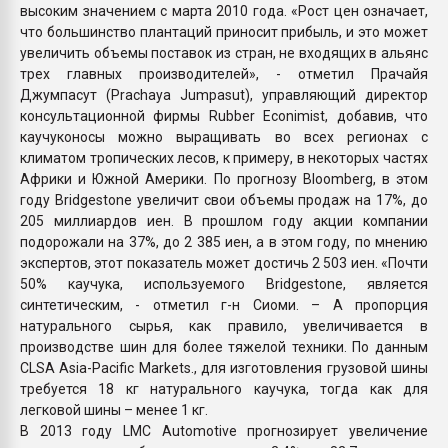
высоким значением с марта 2010 года. «Рост цен означает,
что большинство плантаций приносит прибыль, и это может
увеличить объемы поставок из стран, не входящих в альянс
трех главных производителей», - отметил Прачайя
Джумпасут (Prachaya Jumpasut), управляющий директор
консультационной фирмы Rubber Econimist, добавив, что
каучуконосы можно выращивать во всех регионах с
климатом тропических лесов, к примеру, в некоторых частях
Африки и Южной Америки. По прогнозу Bloomberg, в этом
году Bridgestone увеличит свои объемы продаж на 17%, до
205 миллиардов иен. В прошлом году акции компании
подорожали на 37%, до 2 385 иен, а в этом году, по мнению
экспертов, этот показатель может достичь 2 503 иен. «Почти
50% каучука, используемого Bridgestone, является
синтетическим, - отметил г-н Сиоми. – А пропорция
натурального сырья, как правило, увеличивается в
производстве шин для более тяжелой техники. По данным
CLSA Asia-Pacific Markets., для изготовления грузовой шины
требуется 18 кг натурального каучука, тогда как для
легковой шины – менее 1 кг.
В 2013 году LMC Automotive прогнозирует увеличение