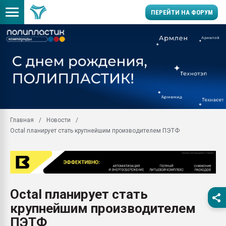
ПЕРЕЙТИ НА ФОРУМ
Продажа готового бизн
производство SPC лам
цикла
29.07.2026 ФРП помог 
заводу пластмасс" зах
ППЭ
Главная
Новости
Помощь в подборе мат
Octal планирует стать крупнейшим производителем ПЭТФ
Вакуум-формовочные 
ближайшее подмосковье
Подмосковье, Москва
28.07.2026 Автоматиза
первый план в перераб
Octal планирует стать
пластмасс
крупнейшим производителем
28.07.2026 "Техноникол
ситуацией на строител
ПЭТФ