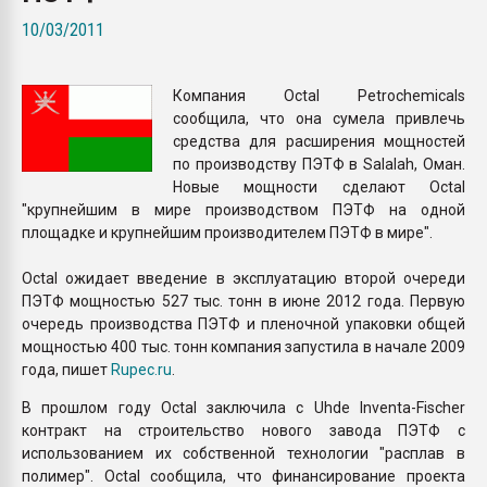
Всё, что касается выду
10/03/2011
бутылок
Компания Octal Petrochemicals
ПЕРЕЙТИ НА 
сообщила, что она сумела привлечь
средства для расширения мощностей
по производству ПЭТФ в Salalah, Оман.
Новые мощности сделают Octal
"крупнейшим в мире производством ПЭТФ на одной
площадке и крупнейшим производителем ПЭТФ в мире".
Octal ожидает введение в эксплуатацию второй очереди
ПЭТФ мощностью 527 тыс. тонн в июне 2012 года. Первую
очередь производства ПЭТФ и пленочной упаковки общей
мощностью 400 тыс. тонн компания запустила в начале 2009
года, пишет
Rupec.ru
.
В прошлом году Octal заключила с Uhde Inventa-Fischer
контракт на строительство нового завода ПЭТФ с
использованием их собственной технологии "расплав в
полимер". Octal сообщила, что финансирование проекта