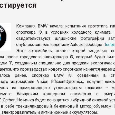
стируется
ва ПЭТ
ФОРУМ
Компания BMW начала испытания прототипа ги
спорткара i8 в условиях холодного климата.
свидетельствуют шпионские фотографии авт
опубликованные изданием Autocar, сообщает
lenta.
Этот автомобиль станет второй моделью не
ля, после городского электрокара i3, который будет вып
дом "i", созданным специально для продажи экологическ
ется, что производство нового спорткара начнется через д
алось ранее, спорткар BMW i8, созданный в сти
ного автомобиля Vision EfficientDynamics, получит алю
зов из армированного углеволокном пластика - ма
ваемого баварским концерном совместно с амери
G Carbon. Новинка будет оснащаться гибридной силовой ус
в себе трехцилиндровый бензиновый мотор объемом 1,
 электродвигатель и литий-ионный аккумуляторы.