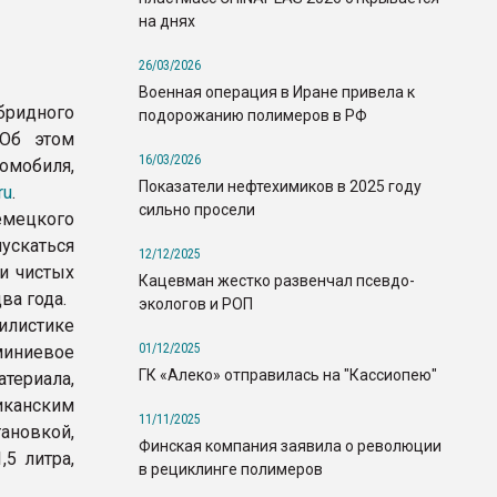
на днях
26/03/2026
Военная операция в Иране привела к
бридного
подорожанию полимеров в РФ
 Об этом
16/03/2026
омобиля,
Показатели нефтехимиков в 2025 году
ru
.
сильно просели
мецкого
ускаться
12/12/2025
и чистых
Кацевман жестко развенчал псевдо-
ва года.
экологов и РОП
листике
01/12/2025
миниевое
ГК «Алеко» отправилась на "Кассиопею"
териала,
канским
11/11/2025
тановкой,
Финская компания заявила о революции
5 литра,
в рециклинге полимеров