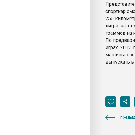
Представите
спорткар см
250 километ
литра на ст
граммов на 
По предвари
играх 2012 
машины сост
выпускать в
предыд