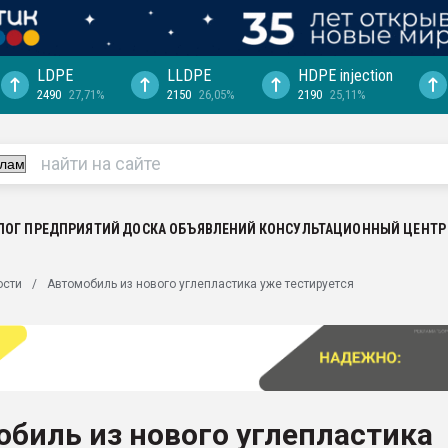
LDPE
LLDPE
HDPE injection
2490
27,71%
2150
26,05%
2190
25,11%
еса -
ината полного
"Ижевскому
ватить рынок
ЛОГ ПРЕДПРИЯТИЙ
ДОСКА ОБЪЯВЛЕНИЙ
КОНСУЛЬТАЦИОННЫЙ ЦЕНТР
ериала
машины:
ости
Автомобиль из нового углепластика уже тестируется
, с.-в.
ция выходит на
отке
ь" довольна
биль из нового углепластика
ьном рынке