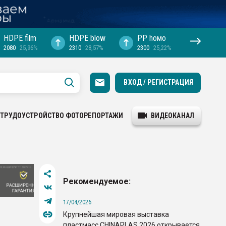
HDPE film
HDPE blow
PP hомо
2080
25,96%
2310
28,57%
2300
25,22%
ВХОД / РЕГИСТРАЦИЯ
ТРУДОУСТРОЙСТВО
ФОТОРЕПОРТАЖИ
ВИДЕОКАНАЛ
Рекомендуемое:
17/04/2026
Крупнейшая мировая выставка
пластмасс CHINAPLAS 2026 открывается