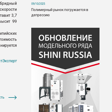
ибридный
09/10/2025
 скорости
Полимерный рынок погружается в
депрессию
тавит 3,7
высит 99
мпийских
тоимость
нируется
тЭксперт
сть