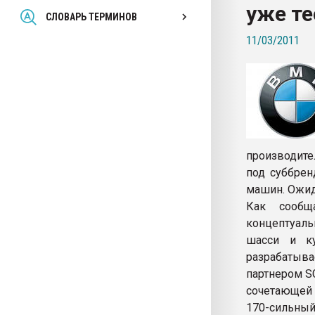
уже те
Всё, что касается выду
СЛОВАРЬ ТЕРМИНОВ
бутылок
11/03/2011
ПЕРЕЙТИ НА 
производите
под суббрен
машин. Ожида
Как сообщ
концептуаль
шасси и ку
разрабаты
партнером S
сочетающей 
170-сильный