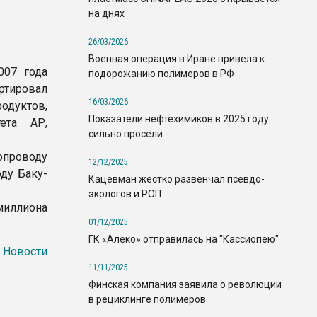
на днях
26/03/2026
Военная операция в Иране привела к
007 года
подорожанию полимеров в РФ
ртировал
16/03/2026
одуктов,
Показатели нефтехимиков в 2025 году
ета АР,
сильно просели
опроводу
12/12/2025
ду Баку-
Кацевман жестко развенчал псевдо-
экологов и РОП
миллиона
01/12/2025
ГК «Алеко» отправилась на "Кассиопею"
 Новости
11/11/2025
Финская компания заявила о революции
в рециклинге полимеров