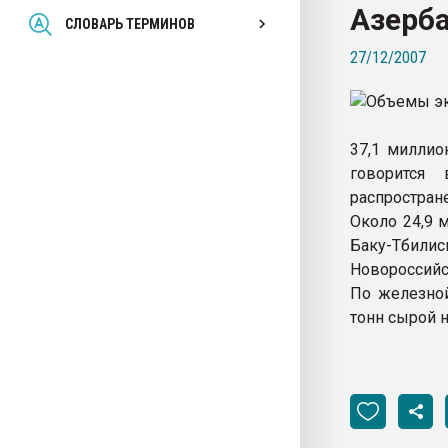
Азерб
Всё, что касается выду
СЛОВАРЬ ТЕРМИНОВ
бутылок
27/12/2007
ПЕРЕЙТИ НА 
37,1 миллио
говорится 
распростран
Около 24,9 
Баку-Тбилис
Новороссийс
По железной
тонн сырой н