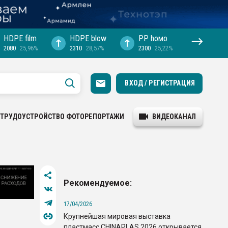
HDPE film
HDPE blow
PP hомо
2080
25,96%
2310
28,57%
2300
25,22%
ВХОД / РЕГИСТРАЦИЯ
ТРУДОУСТРОЙСТВО
ФОТОРЕПОРТАЖИ
ВИДЕОКАНАЛ
Рекомендуемое:
17/04/2026
Крупнейшая мировая выставка
пластмасс CHINAPLAS 2026 открывается