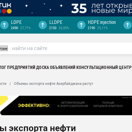
LDPE
LLDPE
HDPE injection
2490
27,71%
2150
26,05%
2190
25,11%
еса -
ината полного
"Ижевскому
ватить рынок
ЛОГ ПРЕДПРИЯТИЙ
ДОСКА ОБЪЯВЛЕНИЙ
КОНСУЛЬТАЦИОННЫЙ ЦЕНТР
ериала
машины:
ости
Объемы экспорта нефти Азербайджана растут
, с.-в.
ция выходит на
отке
ь" довольна
ы экспорта нефти
ьном рынке