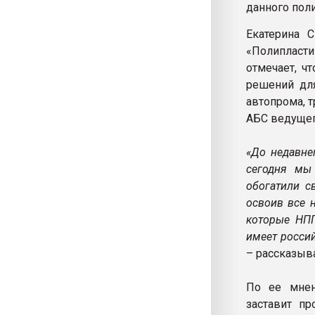
данного пол
Екатерина 
«Полиплас
отмечает, ч
решений для
автопрома, 
АБС ведущег
«До недавне
сегодня мы
обогатили с
освоив все 
которые НП
имеет россий
– рассказыв
По ее мнен
заставит пр