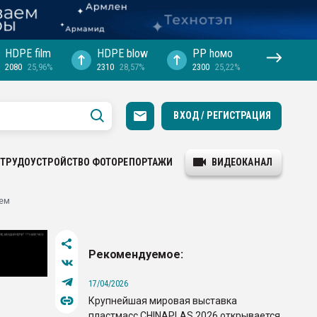
HDPE film
HDPE blow
PP hомо
2080
25,96%
2310
28,57%
2300
25,22%
ВХОД / РЕГИСТРАЦИЯ
ТРУДОУСТРОЙСТВО
ФОТОРЕПОРТАЖИ
ВИДЕОКАНАЛ
ием
Рекомендуемое:
17/04/2026
Крупнейшая мировая выставка
пластмасс CHINAPLAS 2026 открывается