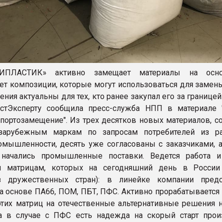
ПЛАСТИК» активно замещает материалы на осн
ет композиции, которые могут использоваться для замены
ния актуальны для тех, кто ранее закупал его за границей
астЭксперту сообщила пресс-служба НПП в материале 
портозамещение". Из трех десятков новых материалов, с
зарубежным маркам по запросам потребителей из р
омышленности, десять уже согласованы с заказчиками, а
 начались промышленные поставки. Ведется работа 
 матрицам, которых на сегодняшний день в России
з дружественных стран): в линейке компании пред
а основе ПА66, ПОМ, ПБТ, ПФС. Активно прорабатывается 
тих матриц на отечественные альтернативные решения н
а в случае с ПФС есть надежда на скорый старт прои