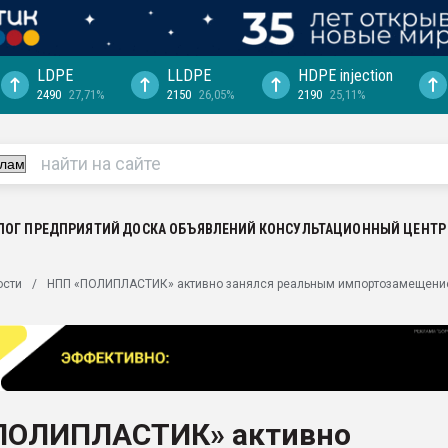
LDPE
LLDPE
HDPE injection
2490
27,71%
2150
26,05%
2190
25,11%
еса -
ината полного
"Ижевскому
ватить рынок
ЛОГ ПРЕДПРИЯТИЙ
ДОСКА ОБЪЯВЛЕНИЙ
КОНСУЛЬТАЦИОННЫЙ ЦЕНТР
ериала
машины:
ости
НПП «ПОЛИПЛАСТИК» активно занялся реальным импортозамещен
, с.-в.
ция выходит на
отке
ь" довольна
ПОЛИПЛАСТИК» активно
ьном рынке