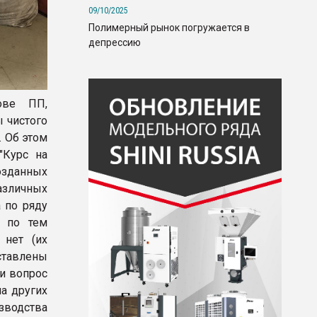
09/10/2025
Полимерный рынок погружается в
депрессию
ове ПП,
 чистого
. Об этом
"Курс на
озданных
азличных
 по ряду
и по тем
 нет (их
ставлены
и вопрос
а других
зводства