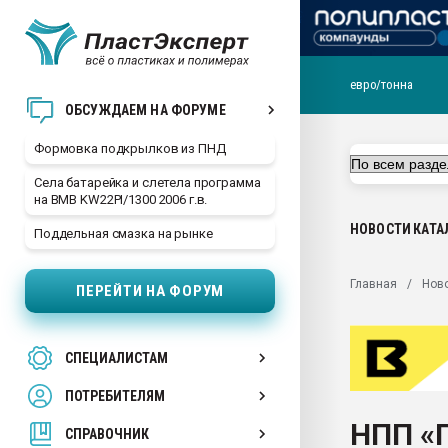
евро/тонна
Продажа готового бизн
ОБСУЖДАЕМ НА ФОРУМЕ
производство SPC лам
цикла
Формовка подкрылков из ПНД
29.07.2026 ФРП помог 
Села батарейка и слетела программа
заводу пластмасс" зах
на BMB KW22PI/1300 2006 г.в.
ППЭ
НОВОСТИ
КАТА
Поддельная смазка на рынке
Помощь в подборе мат
Вакуум-формовочные 
Главная
Нов
ПЕРЕЙТИ НА ФОРУМ
ближайшее подмосковье
Подмосковье, Москва
28.07.2026 Автоматиза
СПЕЦИАЛИСТАМ
первый план в перераб
пластмасс
ПОТРЕБИТЕЛЯМ
28.07.2026 "Техноникол
НПП «
ситуацией на строител
СПРАВОЧНИК