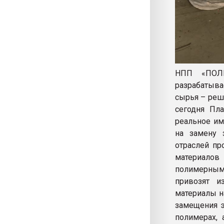
НПП «ПОЛИ
разрабатыва
сырья – реше
сегодня Пл
реальное им
на замену 
отраслей пр
материалов
полимерным
привозят и
материалы н
замещения э
полимерах, 