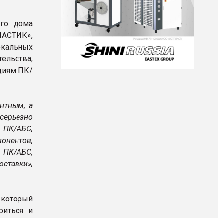
ого дома
АСТИК»,
окальных
ельства,
циям ПК/
нтным, а
серьезно
 ПК/АБС,
понентов,
 ПК/АБС,
оставки»,
 который
оиться и