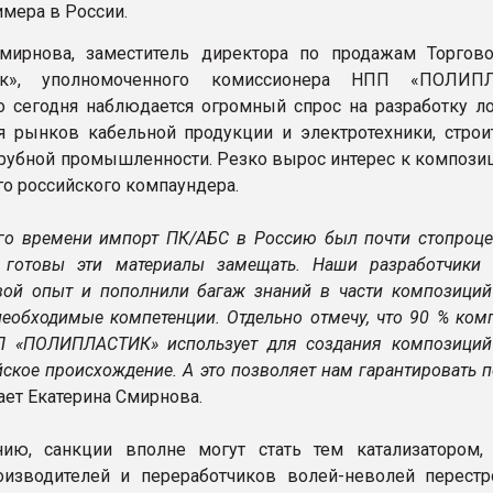
имера в России.
Смирнова, заместитель директора по продажам Торгов
тик», уполномоченного комиссионера НПП «ПОЛИПЛ
то сегодня наблюдается огромный спрос на разработку л
 рынков кабельной продукции и электротехники, строит
трубной промышленности. Резко вырос интерес к компози
о российского компаундера.
го времени импорт ПК/АБС в Россию был почти стопроце
 готовы эти материалы замещать. Наши разработчики 
вой опыт и пополнили багаж знаний в части композиций
необходимые компетенции. Отдельно отмечу, что 90 % ком
П «ПОЛИПЛАСТИК» использует для создания композиций
ское происхождение. А это позволяет нам гарантировать п
ает Екатерина Смирнова.
ию, санкции вполне могут стать тем катализатором,
оизводителей и переработчиков волей-неволей перестр