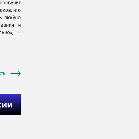
розвучит
ков, что
ть любую
ования и
льно», –
сть