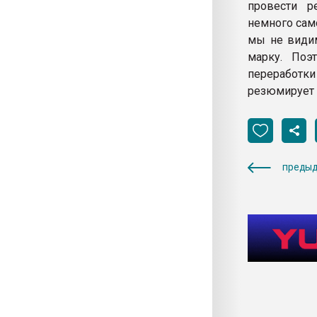
провести р
немного сам
мы не види
марку. Поэ
переработк
резюмирует 
предыд