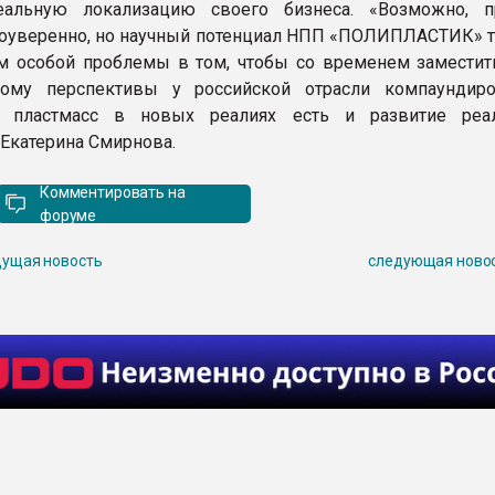
еальную локализацию своего бизнеса. «Возможно, п
оуверенно, но научный потенциал НПП «ПОЛИПЛАСТИК» та
м особой проблемы в том, чтобы со временем замести
тому перспективы у российской отрасли компаундир
и пластмасс в новых реалиях есть и развитие реа
Екатерина Смирнова.
Комментировать на
форуме
ущая новость
следующая ново