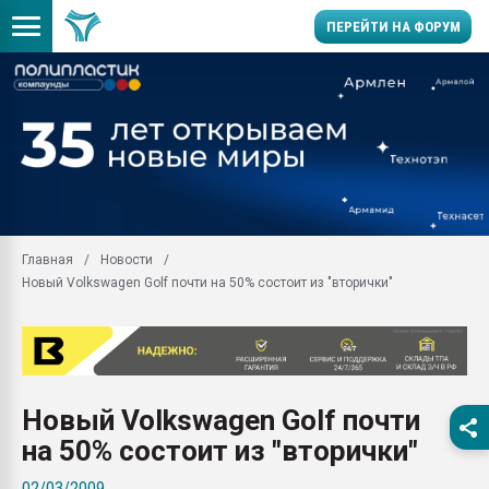
ПЕРЕЙТИ НА ФОРУМ
11.09.2020 Нанотрубки
универсальны, что рос
умельцы изготовили м
колонок полностью из 
Продажа готового бизн
производство SPC лам
цикла
Главная
Новости
Новый Volkswagen Golf почти на 50% состоит из "вторички"
29.07.2026 ФРП помог 
заводу пластмасс" зах
ППЭ
Помощь в подборе мат
Вакуум-формовочные 
Новый Volkswagen Golf почти
ближайшее подмосковье
Подмосковье, Москва
на 50% состоит из "вторички"
28.07.2026 Автоматиза
02/03/2009
первый план в перераб