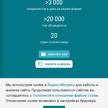
>3 000
специалистов в день на нашем форуме
>20 000
тем обсуждается
20
стран со всего мира
написать нам
перейти на форум
Мы используем cookie и
Яндекс.Метрику
для работы и
ПластЭксперт © 2006. Все права защищены
анализа сайта. Продолжая пользоваться сайтом, вы
Разрешается копирование материалов сайта с обязательной
ссылкой на www.e-plastic.ru
соглашаетесь с
Политикой в отношении файлов cookie
.
Отключение cookie возможно в настройках браузера.
Разработка сайта