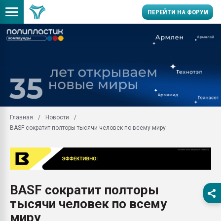
ПЕРЕЙТИ НА ФОРУМ
Продажа готового бизн
производство SPC лам
цикла
29.07.2026 ФРП помог 
заводу пластмасс" зах
ППЭ
Главная
Новости
Помощь в подборе мат
BASF сократит полторы тысячи человек по всему миру
Вакуум-формовочные 
ближайшее подмосковье
Подмосковье, Москва
28.07.2026 Автоматиза
первый план в перераб
BASF сократит полторы
пластмасс
тысячи человек по всему
28.07.2026 "Техноникол
ситуацией на строител
миру