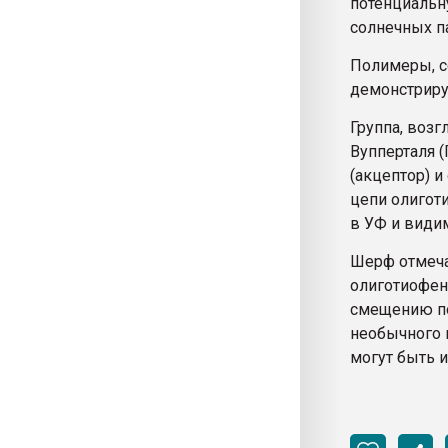
потенциальн
солнечных п
Полимеры, с
демонстрир
Группа, возг
Вупперталя 
(акцептор) 
цепи олигот
в УФ и види
Шерф отмеча
олиготиофен
смещению по
необычного 
могут быть 