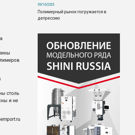
09/10/2025
Полимерный рынок погружается в
депрессию
та
а
длины
олимеров
ы
ны столь
сны и не
emport.ru