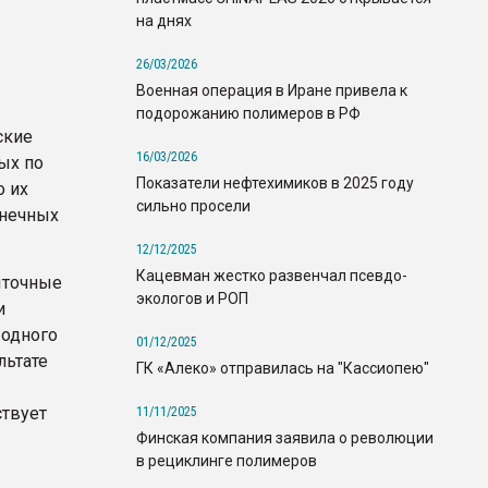
на днях
26/03/2026
Военная операция в Иране привела к
подорожанию полимеров в РФ
ские
16/03/2026
ых по
Показатели нефтехимиков в 2025 году
о их
сильно просели
лнечных
12/12/2025
Кацевман жестко развенчал псевдо-
ыточные
экологов и РОП
и
 одного
01/12/2025
льтате
ГК «Алеко» отправилась на "Кассиопею"
твует
11/11/2025
Финская компания заявила о революции
в рециклинге полимеров