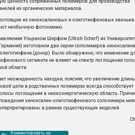
ую ценность сопряженных полимеров для производства
анелей из органических материалов.
остоящие из хиноксалиновых и олиготиофеновых звеньев
уют необычную фотохимию
лавляемая Ульрихом Шерфом (Ullrich Scherf) из Университе
(Германия) изготовили две серии сополимеров хиноксалин
и олиготиофена (донор). Было обнаружено, что изменение 
иофенового сегмента не влияет на спектр поглощения соп
мой области.
ет неожиданность находки, поясняя, что увеличение длин
овой цепи в родственных полимерах всегда способствует
лосы поглощения в низкоэнергетическую область. Причи
поведения хиноксалин-олиготиофенового сополимера нея
интерпретированы в рамках существующих моделей.
Ch
Комментировать на