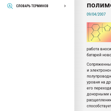
полим
Всё, что касается выду
СЛОВАРЬ ТЕРМИНОВ
бутылок
09/04/2007
ПЕРЕЙТИ НА 
работа внос
батарей ново
Сопряженны
и электроно
полупроводн
уровня на др
его переход
донорными и
расщеплению
способствуе