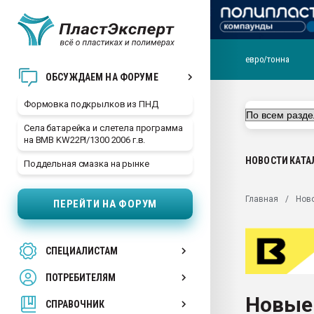
евро/тонна
Продажа готового бизн
ОБСУЖДАЕМ НА ФОРУМЕ
производство SPC лам
цикла
Формовка подкрылков из ПНД
29.07.2026 ФРП помог 
Села батарейка и слетела программа
заводу пластмасс" зах
на BMB KW22PI/1300 2006 г.в.
ППЭ
НОВОСТИ
КАТА
Поддельная смазка на рынке
Помощь в подборе мат
Вакуум-формовочные 
Главная
Нов
ПЕРЕЙТИ НА ФОРУМ
ближайшее подмосковье
Подмосковье, Москва
28.07.2026 Автоматиза
СПЕЦИАЛИСТАМ
первый план в перераб
пластмасс
ПОТРЕБИТЕЛЯМ
28.07.2026 "Техноникол
Новые
ситуацией на строител
СПРАВОЧНИК