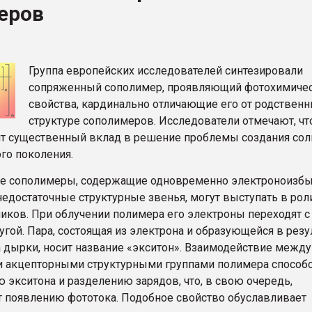
еров
ва ПЭТ
ФОРУМ
Группа европейских исследователей синтезировали
сопряженный сополимер, проявляющий фотохимиче
свойства, кардинально отличающие его от родственн
структуре сополимеров. Исследователи отмечают, чт
ит существенный вклад в решение проблемы создания со
го поколения.
е сополимеры, содержащие одновременно электроноизб
недостаточные структурные звенья, могут выступать в рол
иков. При облучении полимера его электроны переходят с
угой. Пара, состоящая из электрона и образующейся в резу
а дырки, носит название «экситон». Взаимодействие между
 акцепторными структурными группами полимера способс
 экситона и разделению зарядов, что, в свою очередь,
т появлению фототока. Подобное свойство обуславливает