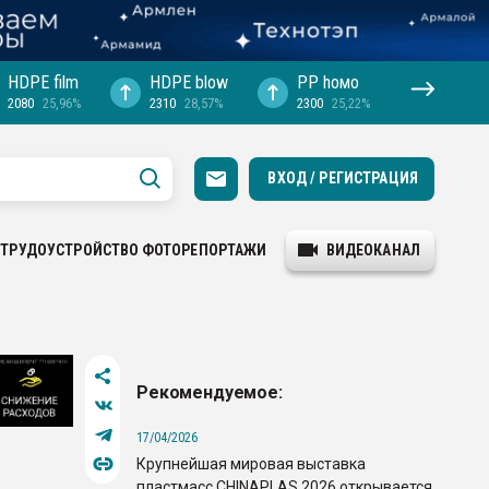
HDPE film
HDPE blow
PP hомо
2080
25,96%
2310
28,57%
2300
25,22%
ВХОД / РЕГИСТРАЦИЯ
ТРУДОУСТРОЙСТВО
ФОТОРЕПОРТАЖИ
ВИДЕОКАНАЛ
Рекомендуемое:
17/04/2026
Крупнейшая мировая выставка
пластмасс CHINAPLAS 2026 открывается