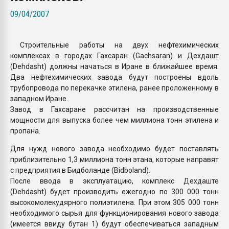
Всё, что касается выду
09/04/2007
бутылок
Строительные работы на двух нефтехимических
ПЕРЕЙТИ НА 
комплексах в городах Гахсаран (Gachsaran) и Дехдашт
(Dehdasht) должны начаться в Иране в ближайшее время.
Два нефтехимических завода будут построены вдоль
трубопровода по перекачке этилена, ранее проложенному в
западном Иране.
Завод в Гахсаране рассчитан на производственные
мощности для выпуска более чем миллиона тонн этилена и
пропана.
Для нужд нового завода необходимо будет поставлять
приблизительно 1,3 миллиона тонн этана, которые направят
с предприятия в Бидболанде (Bidboland).
После ввода в эксплуатацию, комплекс Дехдаште
(Dehdasht) будет производить ежегодно по 300 000 тонн
высокомолекудярного полиэтилена. При этом 305 000 тонн
необходимого сырья для функционирования нового завода
(имеется ввиду бутан 1) будут обеспечиваться западным