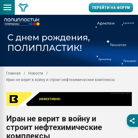
ПЕРЕЙТИ НА ФОРУМ
Продажа готового бизн
производство SPC лам
цикла
29.07.2026 ФРП помог 
заводу пластмасс" зах
ППЭ
Главная
Новости
Помощь в подборе мат
Иран не верит в войну и строит нефтехимические комплексы
Вакуум-формовочные 
ближайшее подмосковье
Подмосковье, Москва
28.07.2026 Автоматиза
первый план в перераб
Иран не верит в войну и
пластмасс
строит нефтехимические
28.07.2026 "Техноникол
ситуацией на строител
комплексы