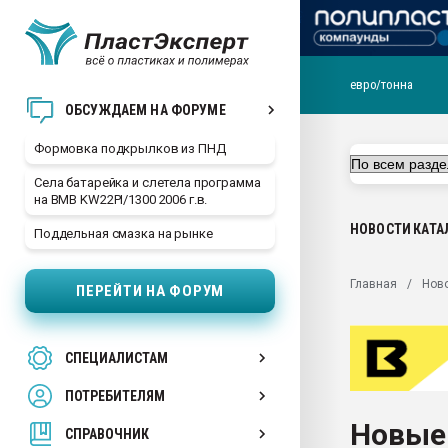
евро/тонна
Продажа готового бизн
ОБСУЖДАЕМ НА ФОРУМЕ
производство SPC лам
цикла
Формовка подкрылков из ПНД
29.07.2026 ФРП помог 
Села батарейка и слетела программа
заводу пластмасс" зах
на BMB KW22PI/1300 2006 г.в.
ППЭ
НОВОСТИ
КАТА
Поддельная смазка на рынке
Помощь в подборе мат
Вакуум-формовочные 
Главная
Нов
ПЕРЕЙТИ НА ФОРУМ
ближайшее подмосковье
Подмосковье, Москва
28.07.2026 Автоматиза
СПЕЦИАЛИСТАМ
первый план в перераб
пластмасс
ПОТРЕБИТЕЛЯМ
28.07.2026 "Техноникол
Новые
ситуацией на строител
СПРАВОЧНИК