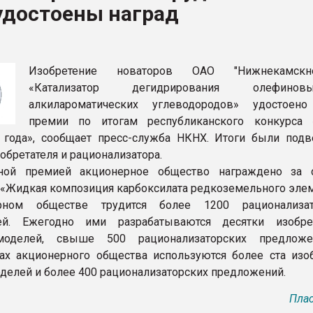
удостоены наград
ва ПЭТ
ФОРУМ
Изобретение новаторов ОАО "Нижнекамскне
«Катализатор дегидрирования олефин
алкилароматических углеводородов» удостоен
премии по итогам республиканского конкурса
 года», сообщает пресс-служба НКНХ. Итоги были под
обретателя и рационализатора.
ной премией акционерное общество награждено за 
 «Жидкая композиция карбоксилата редкоземельного элем
рном обществе трудится более 1200 рационализа
лей. Ежегодно ими разрабатываются десятки изобр
моделей, свыше 500 рационализаторских предложе
ах акционерного общества используются более ста изоб
делей и более 400 рационализаторских предложений.
Плас