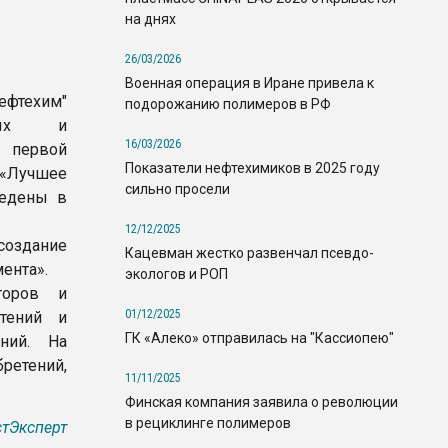
на днях
26/03/2026
Военная операция в Иране привела к
фтехим"
подорожанию полимеров в РФ
овых и
16/03/2026
о первой
Показатели нефтехимиков в 2025 году
 «Лучшее
сильно просели
ведены в
12/12/2025
создание
Кацевман жестко развенчал псевдо-
ента».
экологов и РОП
торов и
01/12/2025
етений и
ГК «Алеко» отправилась на "Кассиопею"
ний. На
ретений,
11/11/2025
Финская компания заявила о революции
в рециклинге полимеров
тЭксперт