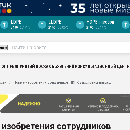
LDPE
LLDPE
HDPE injection
2490
27,71%
2150
26,05%
2190
25,11%
еса -
ината полного
"Ижевскому
ватить рынок
ЛОГ ПРЕДПРИЯТИЙ
ДОСКА ОБЪЯВЛЕНИЙ
КОНСУЛЬТАЦИОННЫЙ ЦЕНТР
ериала
машины:
ости
Новые изобретения сотрудников НКНХ удостоены наград
, с.-в.
ция выходит на
отке
ь" довольна
 изобретения сотрудников
ьном рынке