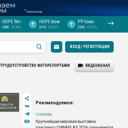
HDPE film
HDPE blow
PP hомо
2080
25,96%
2310
28,57%
2300
25,22%
ВХОД / РЕГИСТРАЦИЯ
ТРУДОУСТРОЙСТВО
ФОТОРЕПОРТАЖИ
ВИДЕОКАНАЛ
Рекомендуемое:
17/04/2026
Крупнейшая мировая выставка
пластмасс CHINAPLAS 2026 открывается