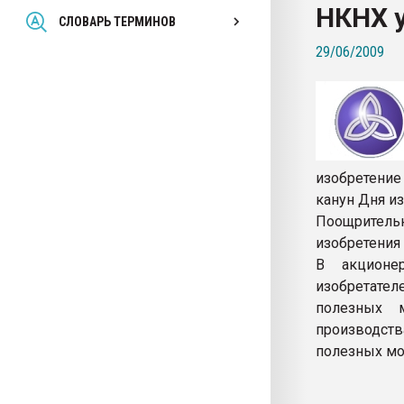
НКНХ 
Всё, что касается выду
СЛОВАРЬ ТЕРМИНОВ
бутылок
29/06/2009
ПЕРЕЙТИ НА 
изобретение
канун Дня из
Поощритель
изобретения
В акционе
изобретате
полезных 
производств
полезных мо