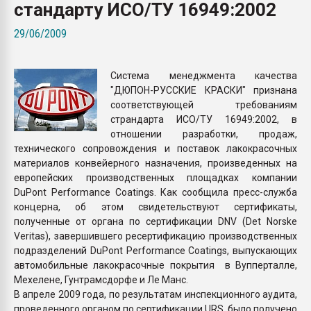
стандарту ИСО/ТУ 16949:2002
Всё, что касается выду
бутылок
29/06/2009
ПЕРЕЙТИ НА 
Система менеджмента качества
"ДЮПОН-РУССКИЕ КРАСКИ" признана
соответствующей требованиям
страндарта ИСО/ТУ 16949:2002, в
отношении разработки, продаж,
технического сопровождения и поставок лакокрасочных
материалов конвейерного назначения, произведенных на
европейских производственных площадках компании
DuPont Performance Coatings. Как сообщила пресс-служба
концерна, об этом свидетельствуют сертификаты,
полученные от органа по сертификации DNV (Det Norske
Veritas), завершившего ресертификацию производственных
подразделений DuPont Performance Coatings, выпускающих
автомобильные лакокрасочные покрытия в Вупперталле,
Мехелене, Гунтрамсдорфе и Ле Манс.
В апреле 2009 года, по результатам инспекционного аудита,
проведенного органом по сертификации URS, было получено