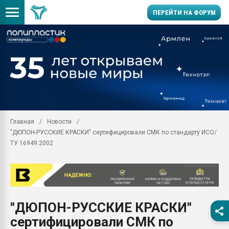
ПЕРЕЙТИ НА ФОРУМ
Продажа готового бизн
производство SPC лам
цикла
29.07.2026 ФРП помог 
заводу пластмасс" зах
ППЭ
Главная
Новости
Помощь в подборе мат
"ДЮПОН-РУССКИЕ КРАСКИ" сертифицировали СМК по стандарту ИСО/
Вакуум-формовочные 
ТУ 16949:2002
ближайшее подмосковье
Подмосковье, Москва
28.07.2026 Автоматиза
первый план в перераб
пластмасс
"ДЮПОН-РУССКИЕ КРАСКИ"
28.07.2026 "Техноникол
сертифицировали СМК по
ситуацией на строител