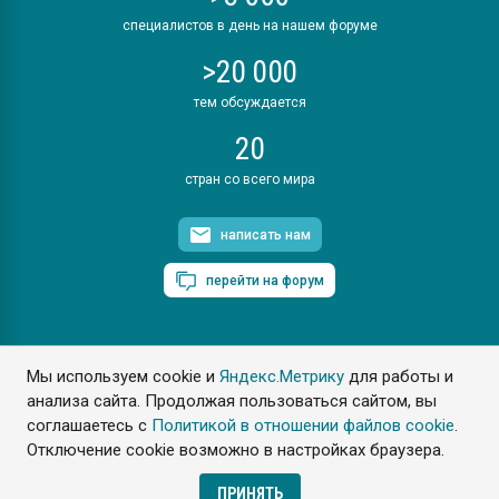
специалистов в день на нашем форуме
>20 000
тем обсуждается
20
стран со всего мира
написать нам
перейти на форум
Мы используем cookie и
Яндекс.Метрику
для работы и
ПластЭксперт © 2006. Все права защищены
анализа сайта. Продолжая пользоваться сайтом, вы
Разрешается копирование материалов сайта с обязательной
ссылкой на www.e-plastic.ru
соглашаетесь с
Политикой в отношении файлов cookie
.
Отключение cookie возможно в настройках браузера.
Разработка сайта
ПРИНЯТЬ