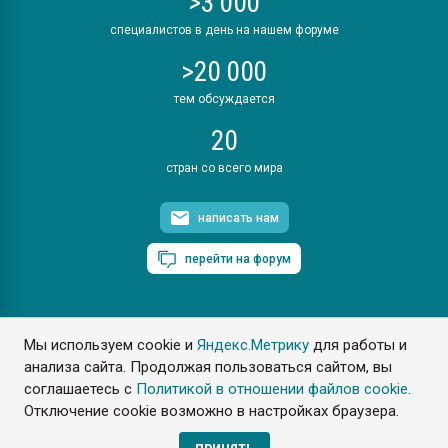
>3 000
специалистов в день на нашем форуме
>20 000
тем обсуждается
20
стран со всего мира
написать нам
перейти на форум
Мы используем cookie и
Яндекс.Метрику
для работы и
ПластЭксперт © 2006. Все права защищены
анализа сайта. Продолжая пользоваться сайтом, вы
Разрешается копирование материалов сайта с обязательной
ссылкой на www.e-plastic.ru
соглашаетесь с
Политикой в отношении файлов cookie
.
Отключение cookie возможно в настройках браузера.
Разработка сайта