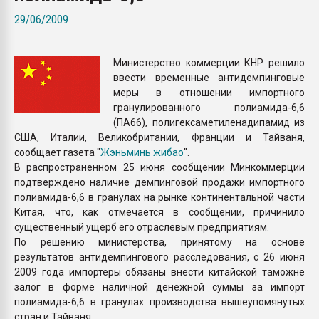
Всё, что касается выду
29/06/2009
бутылок
Министерство коммерции КНР решило
ПЕРЕЙТИ НА 
ввести временные антидемпинговые
меры в отношении импортного
гранулированного полиамида-6,6
(ПА66), полигексаметиленадипамид из
США, Италии, Великобритании, Франции и Тайваня,
сообщает газета "
Жэньминь жибао
".
В распространенном 25 июня сообщении Минкоммерции
подтверждено наличие демпинговой продажи импортного
полиамида-6,6 в гранулах на рынке континентальной части
Китая, что, как отмечается в сообщении, причинило
существенный ущерб его отраслевым предприятиям.
По решению министерства, принятому на основе
результатов антидемпингового расследования, с 26 июня
2009 года импортеры обязаны внести китайской таможне
залог в форме наличной денежной суммы за импорт
полиамида-6,6 в гранулах производства вышеупомянутых
стран и Тайваня.