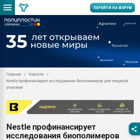
ПЕРЕЙТИ НА ФОРУМ
Продажа готового бизн
производство SPC лам
цикла
29.07.2026 ФРП помог 
заводу пластмасс" зах
ППЭ
Главная
Новости
Помощь в подборе мат
Nestle профинансирует исследования биополимеров для пищевой
Вакуум-формовочные 
упаковки
ближайшее подмосковье
Подмосковье, Москва
28.07.2026 Автоматиза
первый план в перераб
пластмасс
Nestle профинансирует
28.07.2026 "Техноникол
исследования биополимеров
ситуацией на строител