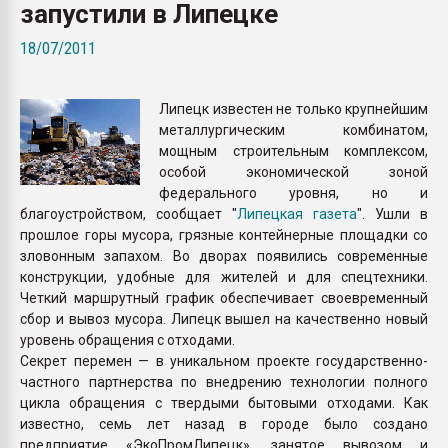
запустили в Липецке
пластмасс
18/07/2011
28.07.2026 "Техноникол
ситуацией на строител
Липецк известен не только крупнейшим
ПЕРЕЙТИ НА 
металлургическим комбинатом,
мощным строительным комплексом,
особой экономической зоной
федерального уровня, но и
благоустройством, сообщает "
Липецкая газета
". Ушли в
прошлое горы мусора, грязные контейнерные площадки со
зловонным запахом. Во дворах появились современные
конструкции, удобные для жителей и для спецтехники.
Четкий маршрутный график обеспечивает своевременный
сбор и вывоз мусора. Липецк вышел на качественно новый
уровень обращения с отходами.
Секрет перемен — в уникальном проекте государственно-
частного партнерства по внедрению технологии полного
цикла обращения с твердыми бытовыми отходами. Как
известно, семь лет назад в городе было создано
предприятие «ЭкоПромЛипецк», занятое вывозом и