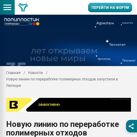
ПЕРЕЙТИ НА ФОРУМ
11.09.2020 Нанотрубки
универсальны, что рос
умельцы изготовили м
колонок полностью из 
Продажа готового бизн
производство SPC лам
цикла
Главная
Новости
Новую линию по переработке полимерных отходов запустили в
29.07.2026 ФРП помог 
заводу пластмасс" зах
Липецке
ППЭ
Помощь в подборе мат
Вакуум-формовочные 
ближайшее подмосковье
Подмосковье, Москва
Новую линию по переработке
полимерных отходов
28.07.2026 Автоматиза
первый план в перераб