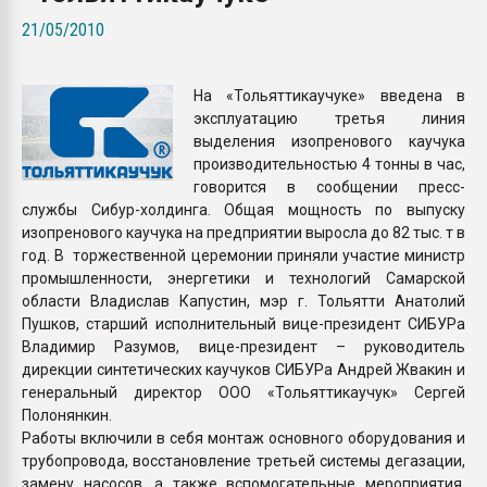
Armaloy PC/ABS-1IM че
21/05/2010
ПЕРЕЙТИ НА 
На «Тольяттикаучуке» введена в
эксплуатацию третья линия
выделения изопренового каучука
производительностью 4 тонны в час,
говорится в сообщении пресс-
службы Сибур-холдинга. Общая мощность по выпуску
изопренового каучука на предприятии выросла до 82 тыс. т в
год. В торжественной церемонии приняли участие министр
промышленности, энергетики и технологий Самарской
области Владислав Капустин, мэр г. Тольятти Анатолий
Пушков, старший исполнительный вице-президент СИБУРа
Владимир Разумов, вице-президент – руководитель
дирекции синтетических каучуков СИБУРа Андрей Жвакин и
генеральный директор ООО «Тольяттикаучук» Сергей
Полонянкин.
Работы включили в себя монтаж основного оборудования и
трубопровода, восстановление третьей системы дегазации,
замену насосов, а также вспомогательные мероприятия.