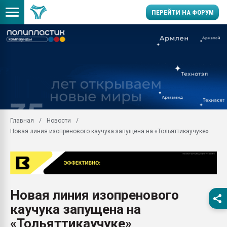
ПЕРЕЙТИ НА ФОРУМ
Помощь в подборе мат
Вакуум-формовочные 
ближайшее подмосковье
Подмосковье, Москва
28.07.2026 Автоматиза
первый план в перераб
Главная
Новости
пластмасс
Новая линия изопренового каучука запущена на «Тольяттикаучуке»
28.07.2026 "Техноникол
ситуацией на строител
Всё, что касается выду
бутылок
Новая линия изопренового
Материал поверхности 
вакуумного формовани
каучука запущена на
Продам отходы Компо
«Тольяттикаучуке»
поликарбоната и АБС-п