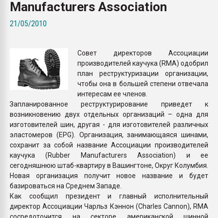
Manufacturers Association
Всё, что касается выду
бутылок
21/05/2010
ПЕРЕЙТИ НА 
Совет директоров Ассоциации
производителей каучука (RMA) одобрил
план реструктуризации организации,
чтобы она в большей степени отвечала
интересам ее членов.
Запланированное реструктурирование приведет к
возникновению двух отдельных организаций – одна для
изготовителей шин, другая - для изготовителей различных
эластомеров (EPG). Организация, занимающаяся шинами,
сохранит за собой название Ассоциации производителей
каучука (Rubber Manufacturers Association) и ее
сегодняшнюю штаб-квартиру в Вашингтоне, Округ Колумбия.
Новая организация получит новое название и будет
базироваться на Среднем Западе.
Как сообщил президент и главный исполнительный
директор Ассоциации Чарльз Кэннон (Charles Cannon), RMA
сосредоточится на секторе американской шинной