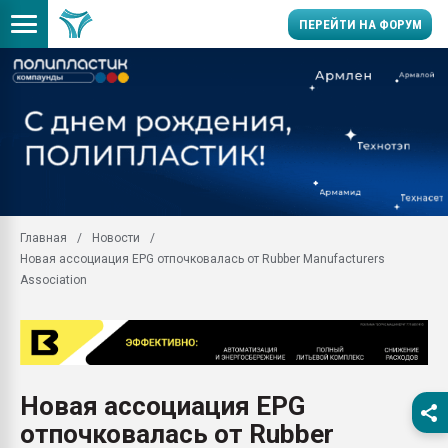
ПЕРЕЙТИ НА ФОРУМ
Продажа готового бизн
производство SPC лам
цикла
29.07.2026 ФРП помог 
заводу пластмасс" зах
ППЭ
Главная
Новости
Помощь в подборе мат
Новая ассоциация EPG отпочковалась от Rubber Manufacturers
Вакуум-формовочные 
Association
ближайшее подмосковье
Подмосковье, Москва
28.07.2026 Автоматиза
первый план в перераб
пластмасс
Новая ассоциация EPG
28.07.2026 "Техноникол
отпочковалась от Rubber
ситуацией на строител