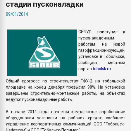
стадии пусконаладки
Armaloy PC/ABS-1IM че
09/01/2014
ПЕРЕЙТИ НА 
СИБУР приступил к
пусконаладочным
работам на новой
газофракционирующей
установке в Тобольске,
сообщает местный
портал
tobolsk.ru
.
Общий прогресс по строительству ГФУ-2 на тобольской
площадке на конец декабря превысил 98%. На установке
завершены строительно-монтажные работы, на объектах
ведутся пусконаладочные работы.
В начале 2014 года начнется комплексное опробование
оборудования установки на рабочих средах, сообщает
управление корпоративных коммуникаций ООО "Тобольск-
Нефтехим" и ООО "Тобольск-Полимер".