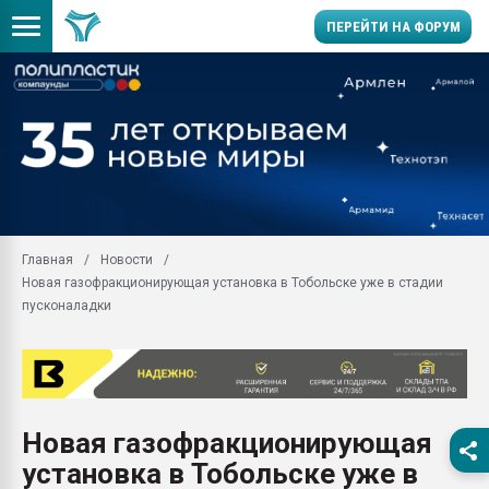
ПЕРЕЙТИ НА ФОРУМ
Помощь в подборе мат
Вакуум-формовочные 
ближайшее подмосковье
Подмосковье, Москва
28.07.2026 Автоматиза
первый план в перераб
Главная
Новости
пластмасс
Новая газофракционирующая установка в Тобольске уже в стадии
28.07.2026 "Техноникол
пусконаладки
ситуацией на строител
Всё, что касается выду
бутылок
Материал поверхности 
вакуумного формовани
Новая газофракционирующая
установка в Тобольске уже в
Продам отходы Компо
поликарбоната и АБС-п