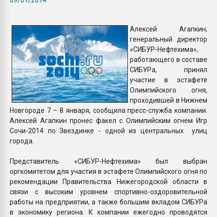
Всё, что касается выду
бутылок
Алексей Агапкин,
генеральный директор
ПЕРЕЙТИ НА 
«СИБУР-Нефтехима»,
работающего в составе
СИБУРа, принял
участие в эстафете
Олимпийского огня,
проходившей в Нижнем
Новгороде 7 – 8 января, сообщила пресс-служба компании.
Алексей Агапкин пронес факел с Олимпийским огнем Игр
Сочи-2014 по Звездинке - одной из центральных улиц
города.
Представитель «СИБУР-Нефтехима» был выбран
оргкомитетом для участия в эстафете Олимпийского огня по
рекомендации Правительства Нижегородской области в
связи с высоким уровнем спортивно-оздоровительной
работы на предприятии, а также большим вкладом СИБУРа
в экономику региона. К компании ежегодно проводятся