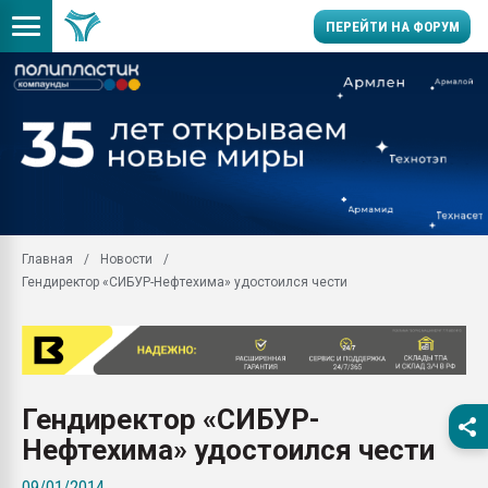
ПЕРЕЙТИ НА ФОРУМ
Продажа готового бизн
производство SPC лам
цикла
29.07.2026 ФРП помог 
заводу пластмасс" зах
ППЭ
Главная
Новости
Помощь в подборе мат
Гендиректор «СИБУР-Нефтехима» удостоился чести
Вакуум-формовочные 
ближайшее подмосковье
Подмосковье, Москва
28.07.2026 Автоматиза
первый план в перераб
Гендиректор «СИБУР-
пластмасс
Нефтехима» удостоился чести
28.07.2026 "Техноникол
ситуацией на строител
09/01/2014