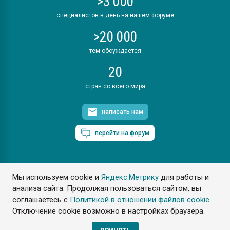
>3 000
специалистов в день на нашем форуме
>20 000
тем обсуждается
20
стран со всего мира
написать нам
перейти на форум
Мы используем cookie и
Яндекс.Метрику
для работы и
ПластЭксперт © 2006. Все права защищены
анализа сайта. Продолжая пользоваться сайтом, вы
Разрешается копирование материалов сайта с обязательной
ссылкой на www.e-plastic.ru
соглашаетесь с
Политикой в отношении файлов cookie
.
Отключение cookie возможно в настройках браузера.
Разработка сайта