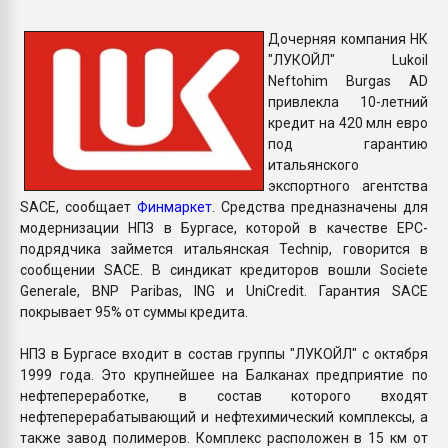
покупка, обмен
Дочерняя компания НК
"ЛУКОЙЛ" Lukoil
ПЕРЕЙТИ НА 
Neftohim Burgas AD
привлекла 10-летний
кредит на 420 млн евро
под гарантию
итальянского
экспортного агентства
SACE, сообщает
Финмаркет
. Средства предназначены для
модернизации НПЗ в Бургасе, которой в качестве EPC-
подрядчика займется итальянская Technip, говорится в
сообщении SACE. В синдикат кредиторов вошли Societe
Generale, BNP Paribas, ING и UniCredit. Гарантия SACE
покрывает 95% от суммы кредита.
НПЗ в Бургасе входит в состав группы "ЛУКОЙЛ" с октября
1999 года. Это крупнейшее на Балканах предприятие по
нефтепереработке, в состав которого входят
нефтеперерабатывающий и нефтехимический комплексы, а
также завод полимеров. Комплекс расположен в 15 км от