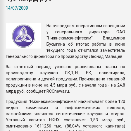
Всё, что касается выду
14/07/2009
бутылок
На очередном оперативном совещании
ПЕРЕЙТИ НА 
у генерального директора ОАО
"Нижнекамскнефтехим" Владимира
Бусыгина об итогах работы в июне
текущего года отчитался заместитель
генерального директора по производству Леонид Мальцев.
За отчетный период успешно реализованы планы по
производству каучуков CКД-Н, БК, полистирола,
полипропилена и другой продукции. Произведено товарной
продукции в июне на 4,5 млрд руб., с начала года - на 24,8
млрд руб., сообщает RCCnews.ru.
Продукция "Нижнекамскнефтехима" насчитывает более 120
видов химических и нефтехимических веществ,
важнейшими являются синтетические каучуки и стирол.
Уставный капитал НКНХ составляет 1,83 млрд руб.,
эмитировано 1611256 тыс. (88,04% уставного капитала)