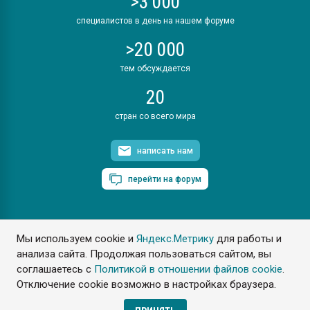
>3 000
специалистов в день на нашем форуме
>20 000
тем обсуждается
20
стран со всего мира
написать нам
перейти на форум
Мы используем cookie и
Яндекс.Метрику
для работы и
ПластЭксперт © 2006. Все права защищены
анализа сайта. Продолжая пользоваться сайтом, вы
Разрешается копирование материалов сайта с обязательной
ссылкой на www.e-plastic.ru
соглашаетесь с
Политикой в отношении файлов cookie
.
Отключение cookie возможно в настройках браузера.
Разработка сайта