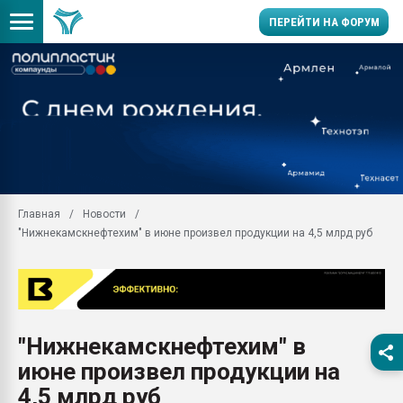
ПЕРЕЙТИ НА ФОРУМ
Продажа готового бизн
производство SPC лам
цикла
29.07.2026 ФРП помог 
заводу пластмасс" зах
ППЭ
Главная
Новости
Помощь в подборе мат
"Нижнекамскнефтехим" в июне произвел продукции на 4,5 млрд руб
Вакуум-формовочные 
ближайшее подмосковье
Подмосковье, Москва
28.07.2026 Автоматиза
первый план в перераб
"Нижнекамскнефтехим" в
пластмасс
июне произвел продукции на
28.07.2026 "Техноникол
ситуацией на строител
4,5 млрд руб