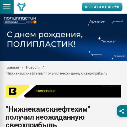
ПЕРЕЙТИ НА ФОРУМ
Продажа готового бизн
производство SPC лам
цикла
29.07.2026 ФРП помог 
заводу пластмасс" зах
ППЭ
Главная
Новости
Помощь в подборе мат
"Нижнекамскнефтехим" получил неожиданную сверхприбыль
Вакуум-формовочные 
ближайшее подмосковье
Подмосковье, Москва
28.07.2026 Автоматиза
первый план в перераб
"Нижнекамскнефтехим"
пластмасс
получил неожиданную
28.07.2026 "Техноникол
ситуацией на строител
сверхприбыль