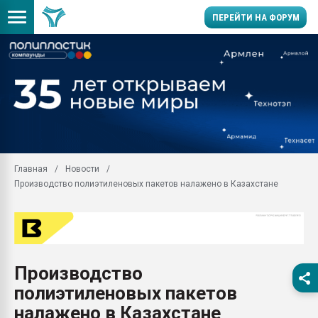
ПЕРЕЙТИ НА ФОРУМ
Продажа готового бизн
производство SPC лам
цикла
29.07.2026 ФРП помог 
заводу пластмасс" зах
ППЭ
Главная
Новости
Помощь в подборе мат
Производство полиэтиленовых пакетов налажено в Казахстане
Вакуум-формовочные 
ближайшее подмосковье
Подмосковье, Москва
28.07.2026 Автоматиза
первый план в перераб
Производство
пластмасс
полиэтиленовых пакетов
28.07.2026 "Техноникол
ситуацией на строител
налажено в Казахстане