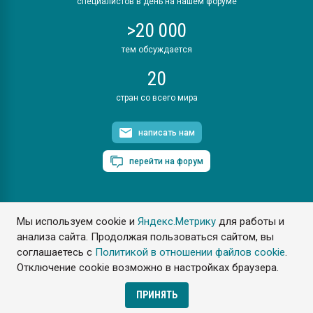
специалистов в день на нашем форуме
>20 000
тем обсуждается
20
стран со всего мира
написать нам
перейти на форум
Мы используем cookie и
Яндекс.Метрику
для работы и
ПластЭксперт © 2006. Все права защищены
анализа сайта. Продолжая пользоваться сайтом, вы
Разрешается копирование материалов сайта с обязательной
ссылкой на www.e-plastic.ru
соглашаетесь с
Политикой в отношении файлов cookie
.
Отключение cookie возможно в настройках браузера.
Разработка сайта
ПРИНЯТЬ