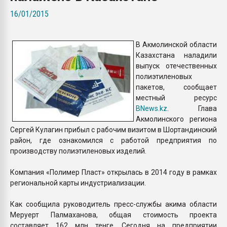
Всё, что касается выду
16/01/2015
бутылок
В Акмолинской области
ПЕРЕЙТИ НА 
Казахстана наладили
выпуск отечественных
полиэтиленовых
пакетов, сообщает
местный ресурс
BNews.kz
. Глава
Акмолинского региона
Сергей Кулагин прибыл с рабочим визитом в Шортандинский
район, где ознакомился с работой предприятия по
производству полиэтиленовых изделий.
Компания «Полимер Пласт» открылась в 2014 году в рамках
региональной карты индустриализации.
Как сообщила руководитель пресс-службы акима области
Меруерт Палмаханова, общая стоимость проекта
составляет 162 млн тенге. Сегодня на предприятии