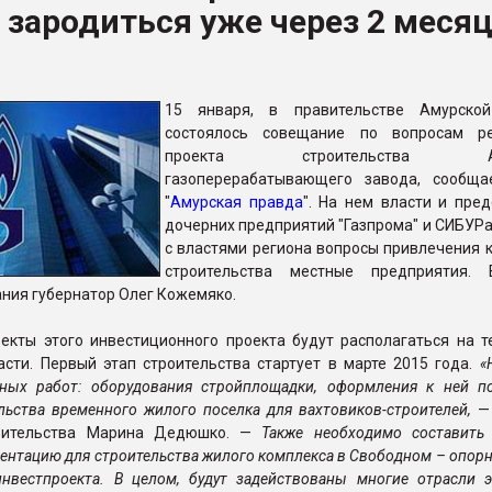
зародиться уже через 2 меся
ва ПЭТ
ФОРУМ
15 января, в правительстве Амурской
состоялось совещание по вопросам ре
проекта строительства Аму
газоперерабатывающего завода, сообща
"
Амурская правда
". На нем власти и пред
дочерних предприятий "Газпрома" и СИБУРа
с властями региона вопросы привлечения к
строительства местные предприятия. 
ния губернатор Олег Кожемяко.
екты этого инвестиционного проекта будут располагаться на т
сти. Первый этап строительства стартует в марте 2015 года.
«
ьных работ: оборудования стройплощадки, оформления к ней п
ельства временного жилого поселка для вахтовиков-строителей,
— 
вительства Марина Дедюшко. —
Также необходимо составить 
ентацию для строительства жилого комплекса в Свободном – опор
инвестпроекта. В целом, будут задействованы многие отрасли э