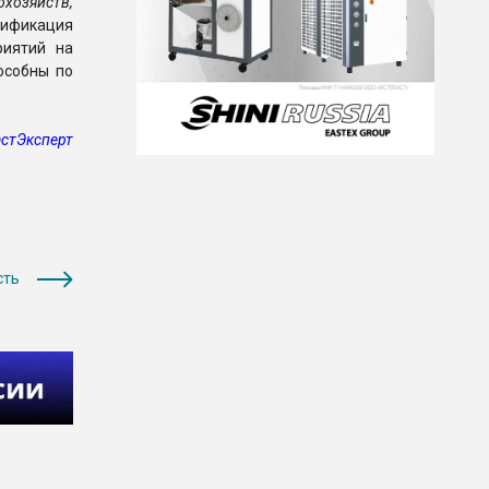
охозяйств,
зификация
риятий на
особны по
стЭксперт
сть