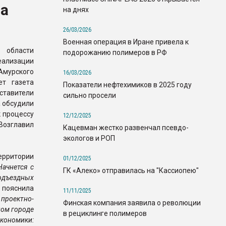
ца
на днях
26/03/2026
Военная операция в Иране привела к
 области
подорожанию полимеров в РФ
ализации
рского
16/03/2026
ет газета
Показатели нефтехимиков в 2025 году
ставители
сильно просели
 обсудили
 процессу
12/12/2025
Возглавил
Кацевман жестко развенчал псевдо-
экологов и РОП
ерритории
01/12/2025
Начнется с
ГК «Алеко» отправилась на "Кассиопею"
одъездных
пояснила
11/11/2025
проектно-
Финская компания заявила о революции
ном городе
в рециклинге полимеров
кономики: