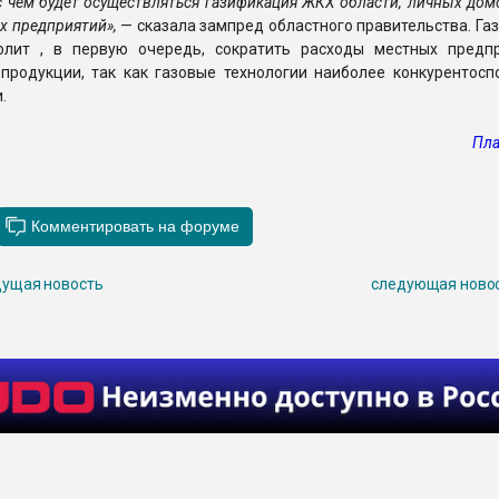
с чем будет осуществляться газификация ЖКХ области, личных дом
 предприятий»,
— сказала зампред областного правительства. Га
олит , в первую очередь, сократить расходы местных предп
 продукции, так как газовые технологии наиболее конкурентосп
и.
Пла
ущая новость
следующая ново