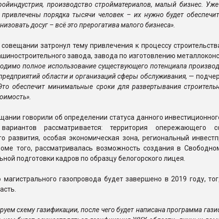
тройиндустрия, производство стройматериалов, малый бизнес. Уже
 привлечены порядка тысячи человек – их нужно будет обеспечи
низовать досуг – всё это прерогатива малого бизнеса».
 совещании затронул тему привлечения к процессу строительств
шиностроительного завода, завода по изготовлению металлоконс
одимо полное использование существующего потенциала производ
предприятий области и организаций сферы обслуживания,
— подчер
Это обеспечит минимальные сроки для развертывания строительн
тоимость».
щании говорили об определении статуса данного инвестиционног
вариантов рассматривается: территория опережающего со
го развития, особая экономическая зона, региональный инвестп
роме того, рассматривалась возможность создания в Свободно
ной подготовки кадров по образцу белогорского лицея.
 магистрального газопровода будет завершено в 2019 году, тог
асть.
руем схему газификации, после чего будет написана программа гази