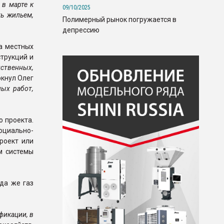
 в марте к
09/10/2025
ть жильем,
Полимерный рынок погружается в
депрессию
а местных
трукций и
ственных,
кнул Олег
ых работ,
о проекта.
циально-
роект или
м системы
да же газ
фикации, в