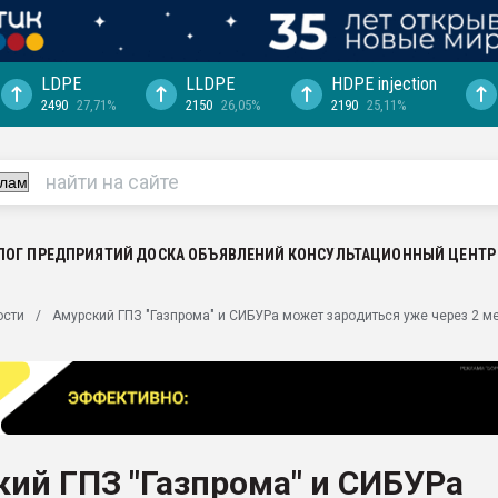
LDPE
LLDPE
HDPE injection
2490
27,71%
2150
26,05%
2190
25,11%
еса -
ината полного
"Ижевскому
ватить рынок
ЛОГ ПРЕДПРИЯТИЙ
ДОСКА ОБЪЯВЛЕНИЙ
КОНСУЛЬТАЦИОННЫЙ ЦЕНТР
ериала
машины:
ости
Амурский ГПЗ "Газпрома" и СИБУРа может зародиться уже через 2 м
, с.-в.
ция выходит на
отке
ь" довольна
ий ГПЗ "Газпрома" и СИБУРа
ьном рынке