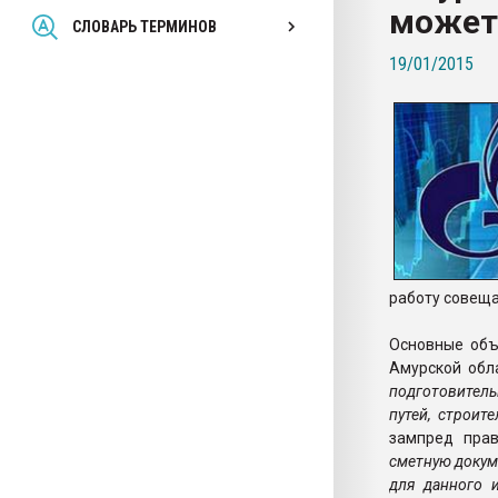
может 
Всё, что касается выду
СЛОВАРЬ ТЕРМИНОВ
бутылок
19/01/2015
ПЕРЕЙТИ НА 
работу совеща
Основные объ
Амурской обла
подготовител
путей, строит
зампред пра
сметную докум
для данного 