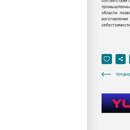
соответствии 
промышленных
области позв
изготовление
себестоимост
предыд