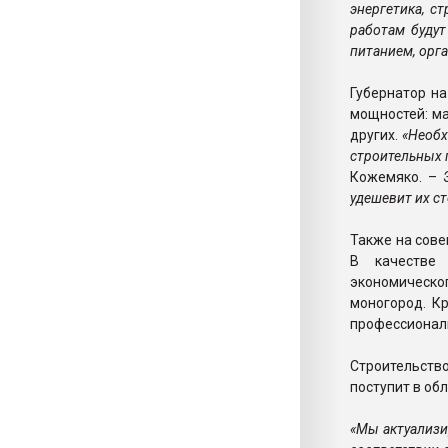
энергетика, с
работам будут
питанием, орга
Губернатор на
мощностей: ма
других.
«Необх
строительных 
Кожемяко. –
удешевит их с
Также на сове
В качестве 
экономическо
моногород. К
профессиональ
Строительство
поступит в обл
«Мы актуализи