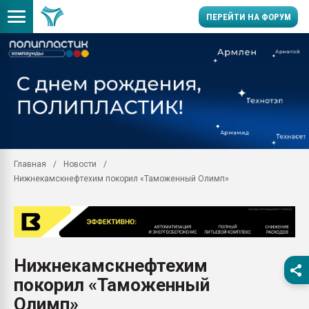
ПЕРЕЙТИ НА ФОРУМ
Продажа готового бизн
производство SPC лам
цикла
29.07.2026 ФРП помог 
заводу пластмасс" зах
ППЭ
Главная
Новости
Помощь в подборе мат
Нижнекамскнефтехим покорил «Таможенный Олимп»
Вакуум-формовочные 
ближайшее подмосковье
Подмосковье, Москва
28.07.2026 Автоматиза
первый план в перераб
Нижнекамскнефтехим
пластмасс
покорил «Таможенный
28.07.2026 "Техноникол
ситуацией на строител
Олимп»