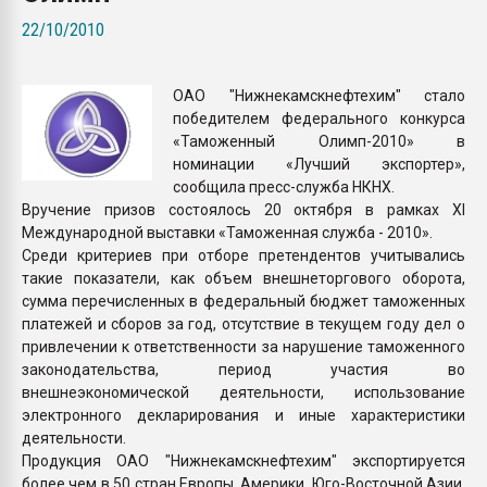
Всё, что касается выду
22/10/2010
бутылок
ОАО "Нижнекамскнефтехим" стало
ПЕРЕЙТИ НА 
победителем федерального конкурса
«Таможенный Олимп-2010» в
номинации «Лучший экспортер»,
сообщила пресс-служба НКНХ.
Вручение призов состоялось 20 октября в рамках XI
Международной выставки «Таможенная служба - 2010».
Среди критериев при отборе претендентов учитывались
такие показатели, как объем внешнеторгового оборота,
сумма перечисленных в федеральный бюджет таможенных
платежей и сборов за год, отсутствие в текущем году дел о
привлечении к ответственности за нарушение таможенного
законодательства, период участия во
внешнеэкономической деятельности, использование
электронного декларирования и иные характеристики
деятельности.
Продукция ОАО "Нижнекамскнефтехим" экспортируется
более чем в 50 стран Европы, Америки, Юго-Восточной Азии.