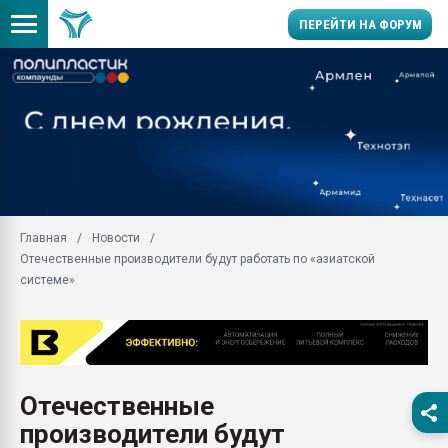
ПЕРЕЙТИ НА ФОРУМ
28.07.2026 Автоматиза
первый план в перераб
пластмасс
28.07.2026 "Техноникол
ситуацией на строител
Всё, что касается выду
Главная
Новости
бутылок
Отечественные производители будут работать по «азиатской
Материал поверхности 
системе»
вакуумного формовани
Продам отходы Компо
поликарбоната и АБС-п
Armaloy PC/ABS-1IM че
26.07.2022 "Сибирский т
Отечественные
намного дороже
производители будут
Профильная литератур