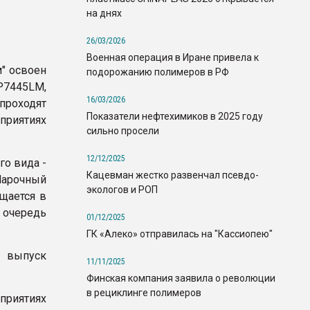
на днях
26/03/2026
Военная операция в Иране привела к
" освоен
подорожанию полимеров в РФ
7445LM,
16/03/2026
проходят
Показатели нефтехимиков в 2025 году
иятиях
сильно просели
12/12/2025
о вида -
Кацевман жестко развенчал псевдо-
Марочный
экологов и РОП
щается в
 очередь
01/12/2025
ГК «Алеко» отправилась на "Кассиопею"
а выпуск
11/11/2025
Финская компания заявила о революции
в рециклинге полимеров
риятиях