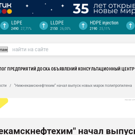
LDPE
LLDPE
HDPE injection
2490
27,71%
2150
26,05%
2190
25,11%
ериала
машины:
, с.-в.
ция выходит на
отке
ЛОГ ПРЕДПРИЯТИЙ
ДОСКА ОБЪЯВЛЕНИЙ
КОНСУЛЬТАЦИОННЫЙ ЦЕНТР
ь" довольна
ости
"Нижнекамскнефтехим" начал выпуск новых марок полипропилена
ьном рынке
ва ПЭТ
пуансона для
я
екамскнефтехим" начал выпус
зиция
ластика