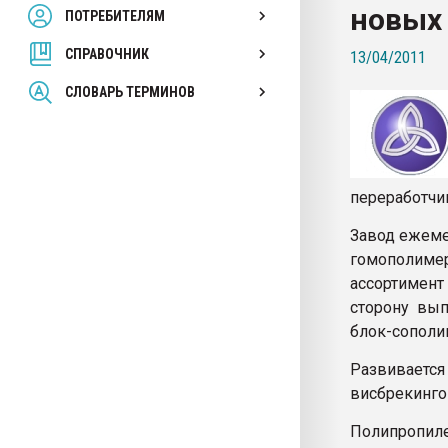
новых
ПОТРЕБИТЕЛЯМ
Armaloy PC/ABS-1IM че
СПРАВОЧНИК
13/04/2011
ПЕРЕЙТИ НА 
СЛОВАРЬ ТЕРМИНОВ
переработчи
Завод ежеме
гомополиме
ассортимент
сторону вы
блок-сополи
Развиваетс
висбрекинго
Полипропил