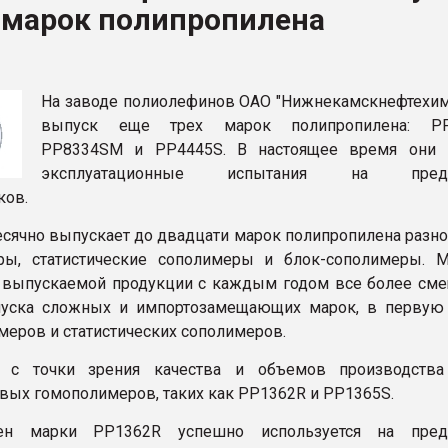
 марок полипропилена
рный цвет
ФОРУМ
На заводе полиолефинов ОАО "Нижнекамскнефтехим
выпуск еще трех марок полипропилена: РР
РР8334SM и РР4445S. В настоящее время они 
эксплуатационные испытания на предпр
ков.
сячно выпускает до двадцати марок полипропилена разног
ры, статистические сополимеры и блок-сополимеры. 
 выпускаемой продукции с каждым годом все более сме
пуска сложных и импортозамещающих марок, в первую
меров и статистических сополимеров.
я с точки зрения качества и объемов производств
вых гомополимеров, таких как РР1362R и РР1365S.
ен марки РР1362R успешно используется на предп