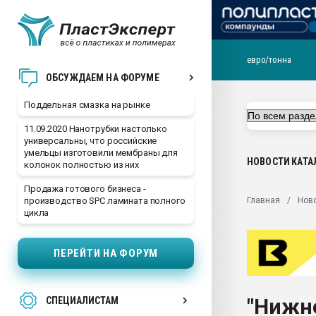
евро/тонна
Помощь в подборе мат
ОБСУЖДАЕМ НА ФОРУМЕ
Вакуум-формовочные 
Поддельная смазка на рынке
ближайшее подмосковье
Подмосковье, Москва
11.09.2020 Нанотрубки настолько
универсальны, что российские
28.07.2026 Автоматиза
умельцы изготовили мембраны для
первый план в перераб
НОВОСТИ
КАТА
колонок полностью из них
пластмасс
Продажа готового бизнеса -
28.07.2026 "Техноникол
Главная
Нов
производство SPC ламината полного
ситуацией на строител
цикла
Всё, что касается выду
бутылок
ПЕРЕЙТИ НА ФОРУМ
Материал поверхности 
вакуумного формовани
"Нижн
СПЕЦИАЛИСТАМ
Продам отходы Компо
поликарбоната и АБС-п