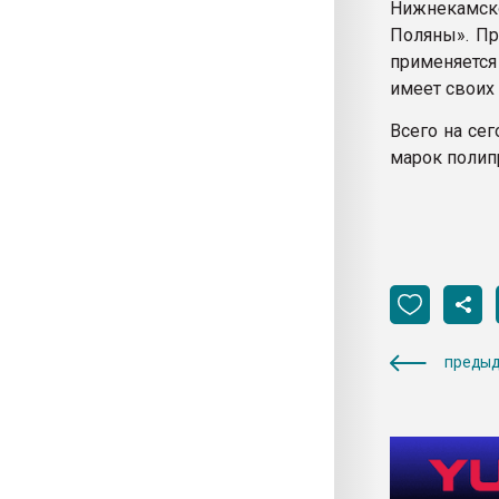
Нижнекамско
Поляны». Пр
применяется
имеет своих
Всего на се
марок полип
предыд