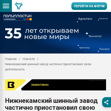
ПЕРЕЙТИ НА ФОРУМ
Продажа готового бизн
производство SPC лам
цикла
29.07.2026 ФРП помог 
заводу пластмасс" зах
ППЭ
Главная
Новости
Помощь в подборе мат
Нижнекамский шинный завод частично приостановил свою
Вакуум-формовочные 
деятельность
ближайшее подмосковье
Подмосковье, Москва
28.07.2026 Автоматиза
первый план в перераб
пластмасс
Нижнекамский шинный завод
28.07.2026 "Техноникол
частично приостановил свою
ситуацией на строител