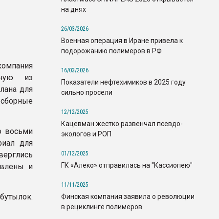
на днях
26/03/2026
Военная операция в Иране привела к
подорожанию полимеров в РФ
компания
16/03/2026
нную из
Показатели нефтехимиков в 2025 году
лана для
сильно просели
 сборные
12/12/2025
Кацевман жестко развенчал псевдо-
о восьми
экологов и РОП
риал для
01/12/2025
верглись
ГК «Алеко» отправилась на "Кассиопею"
авлены и
11/11/2025
бутылок.
Финская компания заявила о революции
в рециклинге полимеров