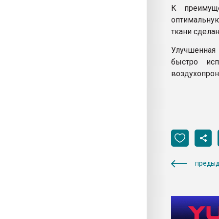
К преимущ
оптимальную
ткани сдела
Улучшенная 
быстро ис
воздухопрон
предыд