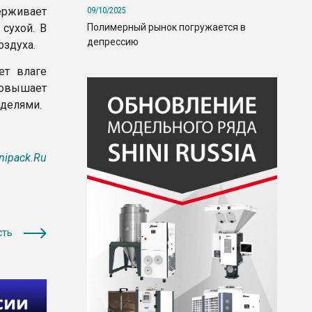
рживает
09/10/2025
Полимерный рынок погружается в
сухой. В
депрессию
оздуха.
ет влаге
овышает
делями.
nipack.Ru
сть