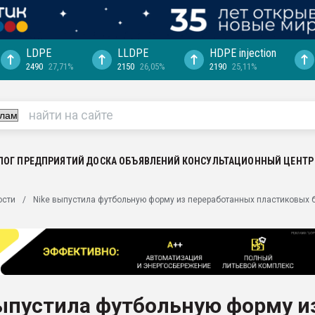
LDPE
LLDPE
HDPE injection
2490
27,71%
2150
26,05%
2190
25,11%
ериала
машины:
, с.-в.
ция выходит на
отке
ЛОГ ПРЕДПРИЯТИЙ
ДОСКА ОБЪЯВЛЕНИЙ
КОНСУЛЬТАЦИОННЫЙ ЦЕНТР
ь" довольна
ости
Nike выпустила футбольную форму из переработанных пластиковых 
ьном рынке
ва ПЭТ
пуансона для
я
ыпустила футбольную форму и
зиция
ластика