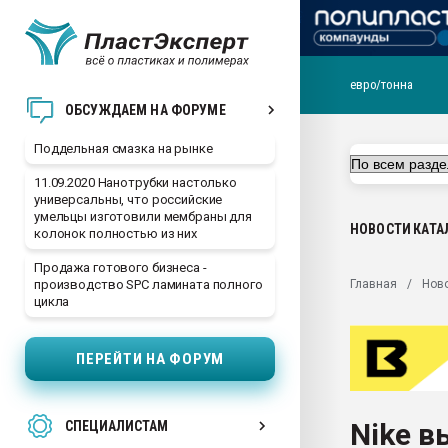
евро/тонна
Помощь в подборе мат
ОБСУЖДАЕМ НА ФОРУМЕ
Вакуум-формовочные 
Поддельная смазка на рынке
ближайшее подмосковье
Подмосковье, Москва
11.09.2020 Нанотрубки настолько
универсальны, что российские
28.07.2026 Автоматиза
умельцы изготовили мембраны для
первый план в перераб
НОВОСТИ
КАТА
колонок полностью из них
пластмасс
Продажа готового бизнеса -
28.07.2026 "Техноникол
Главная
Нов
производство SPC ламината полного
ситуацией на строител
цикла
Всё, что касается выду
бутылок
ПЕРЕЙТИ НА ФОРУМ
Материал поверхности 
вакуумного формовани
Nike в
СПЕЦИАЛИСТАМ
Продам отходы Компо
поликарбоната и АБС-п