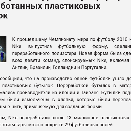
аботанных пластиковых
рный цвет
ок
ФОРУМ
К прошедшему Чемпионату мира по футболу 2010 
Nike выпустила футбольную форму, сдела
переработанного полиэстера. Новая форма была сде
всех девяти команд, спонсируемых Nike, включая
Англии, Бразилии, Голландии и Португалии.
сообщили, что на производство одной футболки ушло д
х пластиковых бутылок. Переработкой бутылок в мате
ались производители из Японии и Тайваня. Бутылки под
атем были измельчены в хлопья, которые были перепл
ны в нить, применяемую для создания формы.
ом, Nike переработали около 13 миллионов пластиковых 
еством тары можно покрыть 29 футбольных полей.