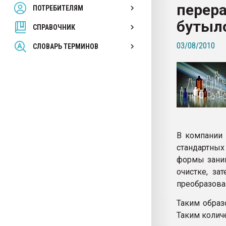
перер
ПОТРЕБИТЕЛЯМ
Armaloy PC/ABS-1IM че
бутыл
СПРАВОЧНИК
ПЕРЕЙТИ НА 
03/08/2010
СЛОВАРЬ ТЕРМИНОВ
В компании 
стандартны
формы заним
очистке, з
преобразова
Таким образ
Таким колич