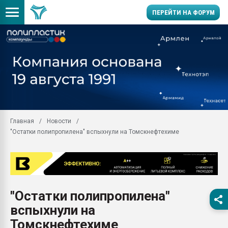
ПЕРЕЙТИ НА ФОРУМ
Помощь в подборе мат
Вакуум-формовочные 
ближайшее подмосковье
Подмосковье, Москва
28.07.2026 Автоматиза
первый план в перераб
Главная
Новости
пластмасс
"Остатки полипропилена" вспыхнули на Томскнефтехиме
28.07.2026 "Техноникол
ситуацией на строител
Всё, что касается выду
бутылок
"Остатки полипропилена"
Материал поверхности 
вакуумного формовани
вспыхнули на
Продам отходы Компо
Томскнефтехиме
поликарбоната и АБС-п