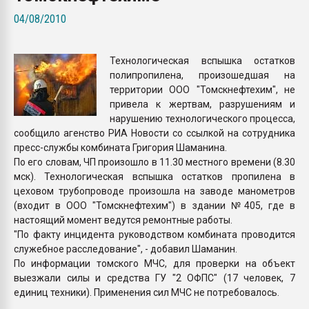
Armaloy PC/ABS-1IM че
04/08/2010
ПЕРЕЙТИ НА 
Технологическая вспышка остатков
полипропилена, произошедшая на
территории ООО "Томскнефтехим", не
привела к жертвам, разрушениям и
нарушению технологического процесса,
сообщило агенство РИА Новости со ссылкой на сотрудника
пресс-службы комбината Григория Шаманина.
По его словам, ЧП произошло в 11.30 местного времени (8.30
мск). Технологическая вспышка остатков пропилена в
цеховом трубопроводе произошла на заводе манометров
(входит в ООО "Томскнефтехим") в здании №405, где в
настоящий момент ведутся ремонтные работы.
"По факту инцидента руководством комбината проводится
служебное расследование", - добавил Шаманин.
По информации томского МЧС, для проверки на объект
выезжали силы и средства ГУ "2 ОФПС" (17 человек, 7
единиц техники). Применения сил МЧС не потребовалось.