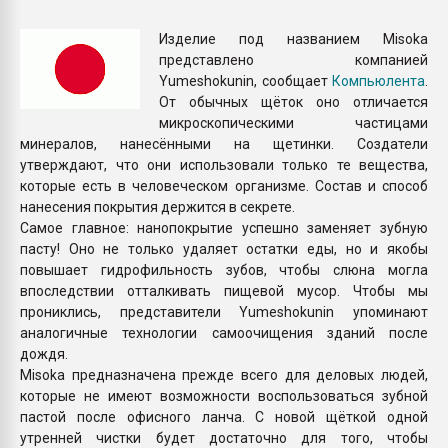
Всё, что касается выду
бутылок
Изделие под названием Misoka
представлено компанией
Yumeshokunin, сообщает
Компьюлента
.
ПЕРЕЙТИ НА 
От обычных щёток оно отличается
микроскопическими частицами
минералов, нанесёнными на щетинки. Создатели
утверждают, что они использовали только те вещества,
которые есть в человеческом организме. Состав и способ
нанесения покрытия держится в секрете.
Самое главное: нанопокрытие успешно заменяет зубную
пасту! Оно не только удаляет остатки еды, но и якобы
повышает гидрофильность зубов, чтобы слюна могла
впоследствии отталкивать пищевой мусор. Чтобы мы
прониклись, представители Yumeshokunin упоминают
аналогичные технологии самоочищения зданий после
дождя.
Misoka предназначена прежде всего для деловых людей,
которые не имеют возможности воспользоваться зубной
пастой после офисного ланча. С новой щёткой одной
утренней чистки будет достаточно для того, чтобы