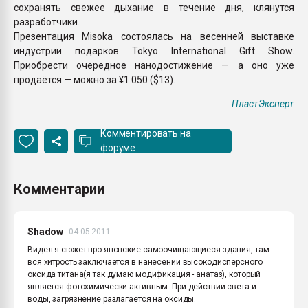
сохранять свежее дыхание в течение дня, клянутся
разработчики.
Презентация Misoka состоялась на весенней выставке
индустрии подарков Tokyo International Gift Show.
Приобрести очередное нанодостижение — а оно уже
продаётся — можно за ¥1 050 ($13).
ПластЭксперт
Комментировать на
форуме
Комментарии
Shadow
04.05.2011
Видел я сюжет про японские самоочищающиеся здания, там
вся хитрость заключается в нанесении высокодисперсного
оксида титана(я так думаю модификация - анатаз), который
является фотохимически активным. При действии света и
воды, загрязнение разлагается на оксиды.