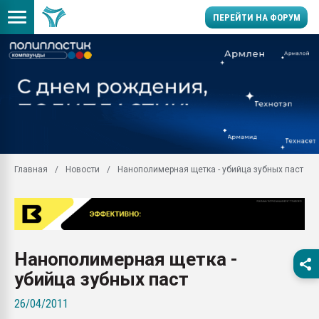
ПЕРЕЙТИ НА ФОРУМ
Продажа готового бизн
производство SPC лам
цикла
29.07.2026 ФРП помог 
заводу пластмасс" зах
ППЭ
Главная
Новости
Нанополимерная щетка - убийца зубных паст
Помощь в подборе мат
Вакуум-формовочные 
ближайшее подмосковье
Подмосковье, Москва
28.07.2026 Автоматиза
Нанополимерная щетка -
первый план в перераб
пластмасс
убийца зубных паст
28.07.2026 "Техноникол
26/04/2011
ситуацией на строител