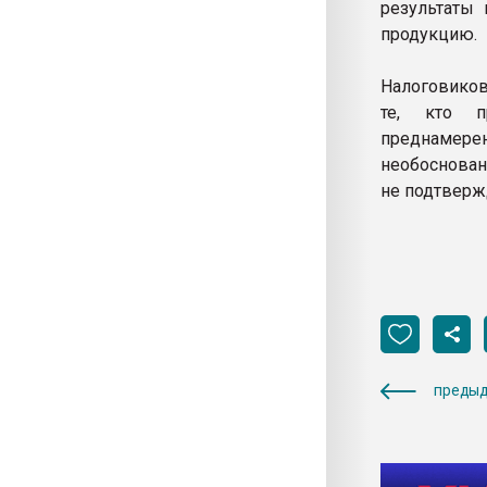
результаты 
продукцию.
Налоговиков
те, кто п
преднамерен
необоснован
не подтверж
предыд