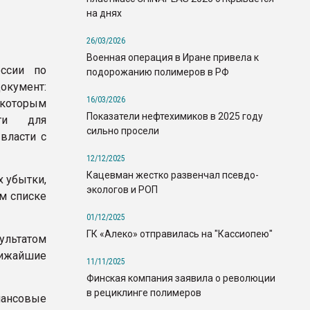
на днях
26/03/2026
Военная операция в Иране привела к
ссии по
подорожанию полимеров в РФ
окумент:
16/03/2026
 которым
Показатели нефтехимиков в 2025 году
сти для
сильно просели
власти с
12/12/2025
Кацевман жестко развенчал псевдо-
х убытки,
экологов и РОП
м списке
01/12/2025
ГК «Алеко» отправилась на "Кассиопею"
ультатом
лижайшие
11/11/2025
Финская компания заявила о революции
в рециклинге полимеров
ансовые