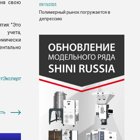
 на свою
09/10/2025
Полимерный рынок погружается в
депрессию
тия: "Это
 учета,
омически
ентально
тЭксперт
сть