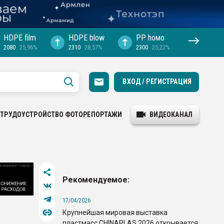
HDPE film
HDPE blow
PP hомо
2080
25,96%
2310
28,57%
2300
25,22%
ВХОД / РЕГИСТРАЦИЯ
ТРУДОУСТРОЙСТВО
ФОТОРЕПОРТАЖИ
ВИДЕОКАНАЛ
Рекомендуемое:
17/04/2026
Крупнейшая мировая выставка
пластмасс CHINAPLAS 2026 открывается