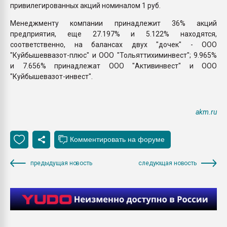
привилегированных акций номиналом 1 руб.
Менеджменту компании принадлежит 36% акций
предприятия, еще 27.197% и 5.122% находятся,
соответственно, на балансах двух "дочек" - ООО
"Куйбышеввазот-плюс" и ООО "Тольяттихиминвест"; 9.965%
и 7.656% принадлежат ООО "Активинвест" и ООО
"Куйбышевазот-инвест".
akm.ru
предыдущая новость
следующая новость