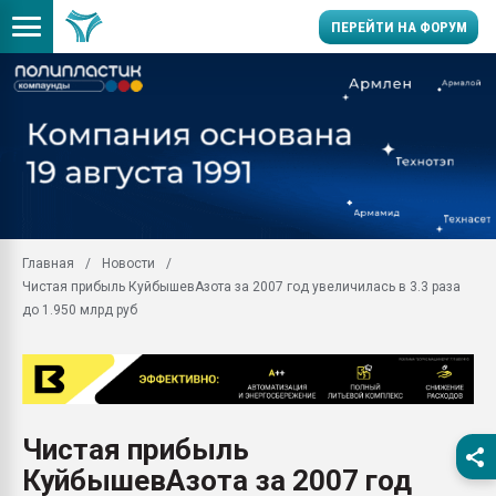
ПЕРЕЙТИ НА ФОРУМ
Продажа готового бизн
производство SPC лам
цикла
29.07.2026 ФРП помог 
заводу пластмасс" зах
ППЭ
Главная
Новости
Помощь в подборе мат
Чистая прибыль КуйбышевАзота за 2007 год увеличилась в 3.3 раза
Вакуум-формовочные 
до 1.950 млрд руб
ближайшее подмосковье
Подмосковье, Москва
28.07.2026 Автоматиза
первый план в перераб
пластмасс
Чистая прибыль
28.07.2026 "Техноникол
КуйбышевАзота за 2007 год
ситуацией на строител