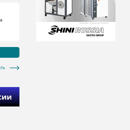
На
сть