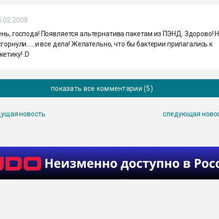
5.02.2008
ень, господа! Появляется альтернатива пакетам из ПЭНД. Здорово! 
сгорнули......и все дела! Желательно, что бы бактерии прилагались к
етику! :D
показать все комментарии (5)
ущая новость
следующая ново