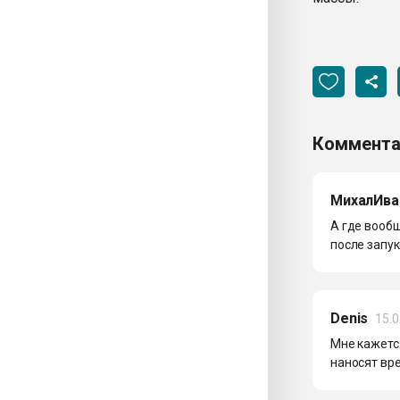
Коммента
МихалИва
А где вооб
после запук
Denis
15.0
Мне кажется
наносят вр