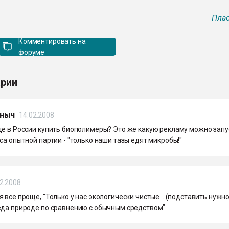
Плас
Комментировать на
форуме
рии
ныч
14.02.2008
ще в России купить биополимеры? Это же какую рекламу можно запу
са опытной партии - "только наши тазы едят микробы!"
2.2008
 все проще, "Только у нас экологически чистые ...(подставить нужно
еда природе по сравнению с обычным средством"