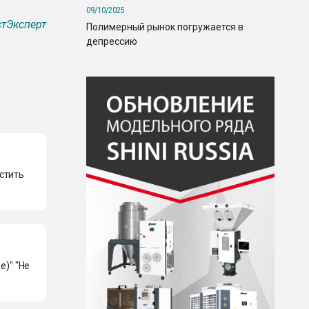
09/10/2025
тЭксперт
Полимерный рынок погружается в
депрессию
стить
е)" "Не