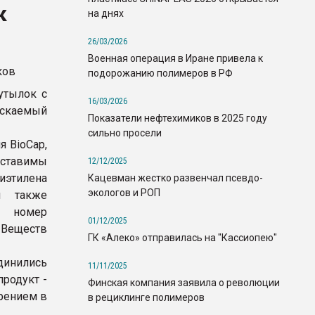
к
на днях
26/03/2026
Военная операция в Иране привела к
подорожанию полимеров в РФ
утылок с
16/03/2026
ускаемый
Показатели нефтехимиков в 2025 году
сильно просели
 BioCap,
оставимы
12/12/2025
иэтилена
Кацевман жестко развенчал псевдо-
экологов и РОП
и также
а номер
01/12/2025
 Веществ
ГК «Алеко» отправилась на "Кассиопею"
единились
11/11/2025
родукт -
Финская компания заявила о революции
рением в
в рециклинге полимеров