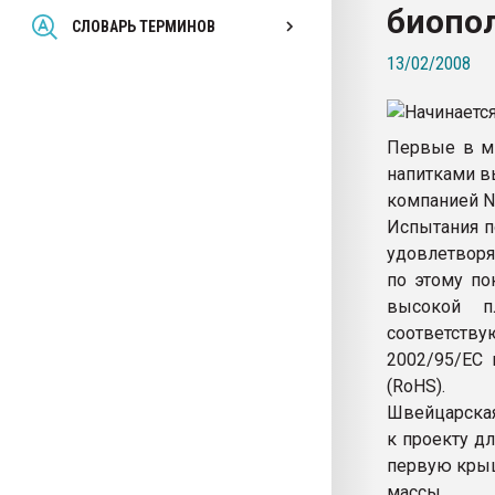
биопо
Всё, что касается выду
СЛОВАРЬ ТЕРМИНОВ
бутылок
13/02/2008
ПЕРЕЙТИ НА 
Первые в м
напитками в
компанией No
Испытания п
удовлетворя
по этому п
высокой п
соответст
2002/95/EC
(RoHS).
Швейцарская
к проекту д
первую крыш
массы.