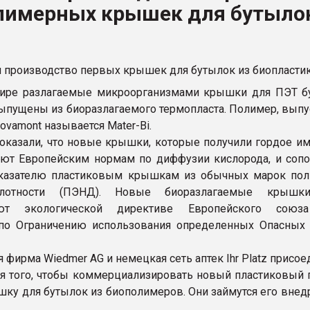
лимерных крышек для бутыло
ва ПЭТ
ФОРУМ
ире разлагаемые микроорганизмами крышки для ПЭТ б
ыпущены из биоразлагаемого термопласта. Полимер, вып
vamont называется Mater-Bi.
оказали, что новые крышки, которые получили гордое имя
ют Европейским нормам по диффузии кислорода, и соп
оказателю пластиковым крышкам из обычных марок пол
лотности (ПЭНД). Новые биоразлагаемые крышк
вуют экологической директиве Европейского союз
 по Ограничению использования определенных Опасных
 фирма Wiedmer AG и немецкая сеть аптек Ihr Platz присо
ля того, чтобы коммерциализировать новый пластиковый п
ку для бутылок из биополимеров. Они займутся его внед