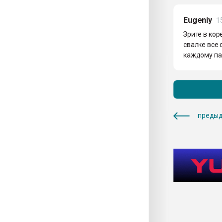
Eugeniy
1
Зрите в кор
свалке все 
каждому пак
предыд