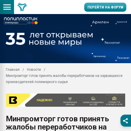
ПЕРЕЙТИ НА ФОРУМ
Продажа готового бизн
производство SPC лам
цикла
29.07.2026 ФРП помог 
заводу пластмасс" зах
ППЭ
Главная
Новости
Помощь в подборе мат
Минпромторг готов принять жалобы переработчиков на зарвавшихся
Вакуум-формовочные 
производителей полимерного сырья
ближайшее подмосковье
Подмосковье, Москва
28.07.2026 Автоматиза
первый план в перераб
пластмасс
Минпромторг готов принять
28.07.2026 "Техноникол
жалобы переработчиков на
ситуацией на строител