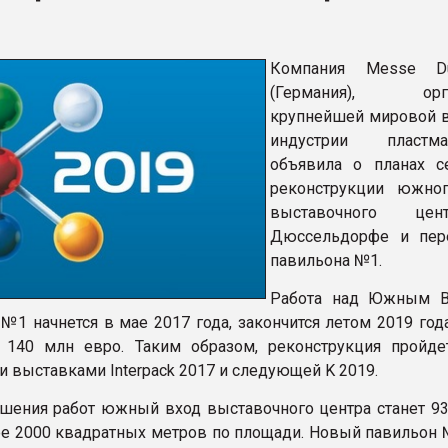
рный цвет
Компания Messe Düs
ФОРУМ
(Германия), орга
крупнейшей мировой 
индустрии пласт
объявила о планах с
реконструкции южно
выставочного це
Дюссельдорфе и пер
павильона №1.
Работа над Южным В
№1 начнется в мае 2017 года, закончится летом 2019 год
о 140 млн евро. Таким образом, реконструкция пройд
 выставками Interpack 2017 и следующей K 2019.
шения работ южный вход выставочного центра станет 93
ее 2000 квадратных метров по площади. Новый павильон 