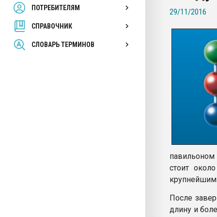
ПОТРЕБИТЕЛЯМ
Armaloy PC/ABS-1IM че
29/11/2016
СПРАВОЧНИК
ПЕРЕЙТИ НА 
СЛОВАРЬ ТЕРМИНОВ
павильоном 
стоит окол
крупнейшими
После завер
длину и бол