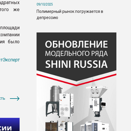
адратных
09/10/2025
того же
Полимерный рынок погружается в
депрессию
 площади
компании
ния было
тЭксперт
сть