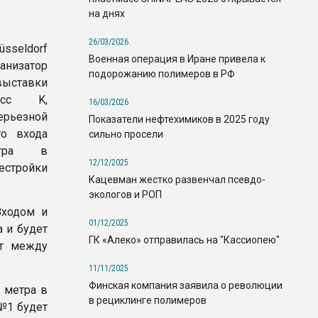
на днях
26/03/2026
seldorf
Военная операция в Иране привела к
низатор
подорожанию полимеров в РФ
выставки
масс K,
16/03/2026
ерьезной
Показатели нефтехимиков в 2025 году
го входа
сильно просели
нтра в
12/12/2025
естройки
Кацевман жестко развенчал псевдо-
экологов и РОП
ходом и
01/12/2025
а и будет
ГК «Алеко» отправилась на "Кассиопею"
ет между
11/11/2025
Финская компания заявила о революции
 метра в
в рециклинге полимеров
№1 будет