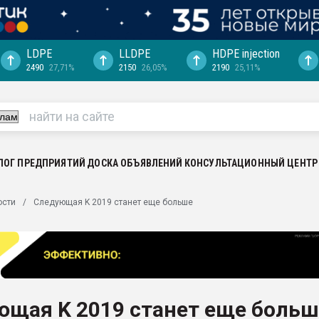
LDPE
LLDPE
HDPE injection
2490
27,71%
2150
26,05%
2190
25,11%
ериала
машины:
, с.-в.
ция выходит на
отке
ЛОГ ПРЕДПРИЯТИЙ
ДОСКА ОБЪЯВЛЕНИЙ
КОНСУЛЬТАЦИОННЫЙ ЦЕНТР
ь" довольна
ости
Следующая K 2019 станет еще больше
ьном рынке
ва ПЭТ
пуансона для
я
ющая K 2019 станет еще больш
зиция
ластика