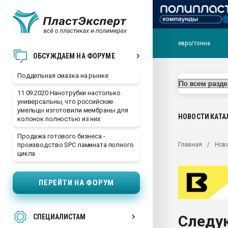
евро/тонна
Помощь в подборе мат
ОБСУЖДАЕМ НА ФОРУМЕ
Вакуум-формовочные 
Поддельная смазка на рынке
ближайшее подмосковье
Подмосковье, Москва
11.09.2020 Нанотрубки настолько
универсальны, что российские
28.07.2026 Автоматиза
умельцы изготовили мембраны для
первый план в перераб
НОВОСТИ
КАТА
колонок полностью из них
пластмасс
Продажа готового бизнеса -
28.07.2026 "Техноникол
Главная
Нов
производство SPC ламината полного
ситуацией на строител
цикла
Всё, что касается выду
бутылок
ПЕРЕЙТИ НА ФОРУМ
Материал поверхности 
вакуумного формовани
Следу
СПЕЦИАЛИСТАМ
Продам отходы Компо
поликарбоната и АБС-п