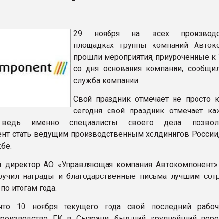
ва ПЭТ
29 ноября на всех производс
ФОРУМ
площадках группы компаний Авток
прошли мероприятия, приуроченные к 
со дня основания компании, сообщил
служба компании.
Свой праздник отмечает не просто к
сегодня свой праздник отмечает к
, ведь именно специалисты своего дела позво
нт стать ведущим производственным холдиннгов России,
жбе.
й директор АО «Управляющая компания Автокомпонент»
ручил награды и благодарственные письма лучшим сот
по итогам года.
что 10 ноября текущего года свой последний рабо
 производство ГК в Сызрани, бывший крупнейший пере