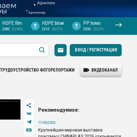
HDPE film
HDPE blow
PP hомо
2080
25,96%
2310
28,57%
2300
25,22%
ВХОД / РЕГИСТРАЦИЯ
ТРУДОУСТРОЙСТВО
ФОТОРЕПОРТАЖИ
ВИДЕОКАНАЛ
Рекомендуемое:
17/04/2026
Крупнейшая мировая выставка
пластмасс CHINAPLAS 2026 открывается