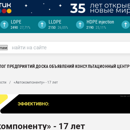
LDPE
LLDPE
HDPE injection
2490
27,71%
2150
26,05%
2190
25,11%
еса -
ината полного
"Ижевскому
ватить рынок
ЛОГ ПРЕДПРИЯТИЙ
ДОСКА ОБЪЯВЛЕНИЙ
КОНСУЛЬТАЦИОННЫЙ ЦЕНТР
ериала
машины:
ости
«Автокомпоненту» - 17 лет
, с.-в.
ция выходит на
отке
ь" довольна
омпоненту» - 17 лет
ьном рынке