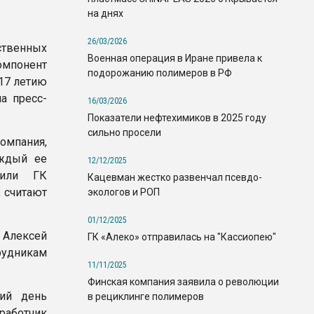
на днях
26/03/2026
твенных
Военная операция в Иране привела к
омпонент
подорожанию полимеров в РФ
17 летию
а пресс-
16/03/2026
Показатели нефтехимиков в 2025 году
сильно просели
омпания,
аждый ее
12/12/2025
лили ГК
Кацевман жестко развенчал псевдо-
 считают
экологов и РОП
01/12/2025
 Алексей
ГК «Алеко» отправилась на "Кассиопею"
рудникам
11/11/2025
Финская компания заявила о революции
чий день
в рециклинге полимеров
работчик