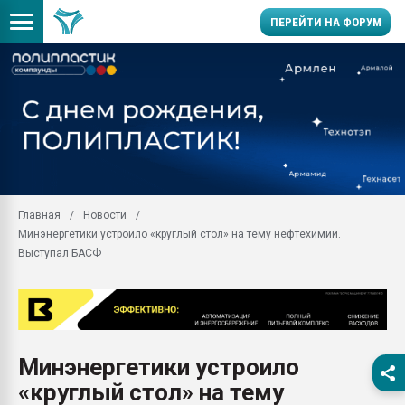
ПЕРЕЙТИ НА ФОРУМ
Продажа готового бизн
производство SPC лам
цикла
29.07.2026 ФРП помог 
заводу пластмасс" зах
ППЭ
Главная
Новости
Помощь в подборе мат
Минэнергетики устроило «круглый стол» на тему нефтехимии.
Вакуум-формовочные 
Выступал БАСФ
ближайшее подмосковье
Подмосковье, Москва
28.07.2026 Автоматиза
первый план в перераб
пластмасс
Минэнергетики устроило
28.07.2026 "Техноникол
«круглый стол» на тему
ситуацией на строител